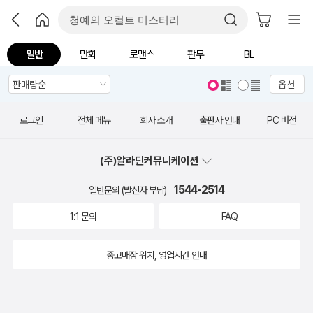
일반
만화
로맨스
판무
BL
옵션
로그인
전체 메뉴
회사 소개
출판사 안내
PC 버전
(주)알라딘커뮤니케이션
1544-2514
일반문의 (발신자 부담)
1:1 문의
FAQ
중고매장 위치, 영업시간 안내