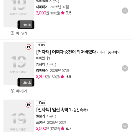
햅삐햅삐
(지은이)
아미티에
|
2025년 07월
2,000
9.5
원 (100원)
미리읽기
ePub
[전자책] 어쩌다 중전이 되어버렸다
-
어쩌다 중전이 되
어버렸다 1
쌍화차
(지은이)
라미북스
|
2025년 07월
3,200
9.6
원 (160원)
미리읽기
ePub
[전자책] 임신 속박 1
-
임신 속박 1
별보라
(지은이)
프롬텐
|
2025년 03월
3,500
9.7
원 (170원)