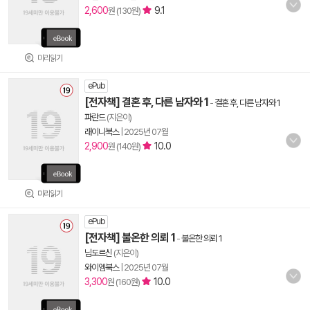
2,600
9.1
원 (130원)
미리읽기
ePub
[전자책] 결혼 후, 다른 남자와 1
-
결혼 후, 다른 남자와 1
파란드
(지은이)
래이니북스
|
2025년 07월
2,900
10.0
원 (140원)
미리읽기
ePub
[전자책] 불온한 의뢰 1
-
불온한 의뢰 1
님도르신
(지은이)
와이엠북스
|
2025년 07월
3,300
10.0
원 (160원)