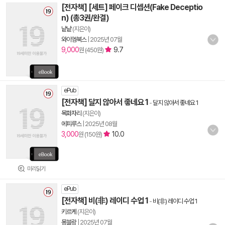
[전자책] [세트] 페이크 디셉션(Fake Deceptio
n) (총3권/완결)
낱낱
(지은이)
와이엠북스
|
2025년 07월
9,000
9.7
원 (450원)
ePub
[전자책] 달지 않아서 좋네요 1
-
달지 않아서 좋네요 1
목화자리
(지은이)
에피루스
|
2025년 08월
3,000
10.0
원 (150원)
미리읽기
ePub
[전자책] 비(非) 레이디 수업 1
-
비(非) 레이디 수업 1
키르케
(지은이)
몽블랑
|
2025년 07월