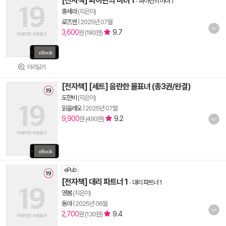
[전자책] 파이탄의 마녀 1
-
파이탄의 마녀 1
홍세라
(지은이)
로즈엔
|
2025년 07월
3,600
9.7
원 (180원)
미리읽기
[전자책] [세트] 음란한 몰표녀 (총3권/완결)
도한비
(지은이)
읽을레오
|
2025년 07월
9,900
9.2
원 (490원)
ePub
[전자책] 대리 파트너 1
-
대리 파트너 1
영봄
(지은이)
동아
|
2025년 06월
2,700
9.4
원 (130원)