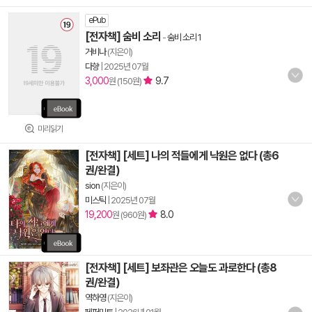
ePub
[전자책] 숨비 소리
-
숨비 소리 1
거비나
(지은이)
다향
|
2025년 07월
3,000
9.7
원 (150원)
미리읽기
[전자책] [세트] 나의 적들에게 낙원은 없다 (총6
권/완결)
sion
(지은이)
미스틱
|
2025년 07월
19,200
8.0
원 (960원)
[전자책] [세트] 보좌관은 오늘도 과로한다 (총8
권/완결)
역하영
(지은이)