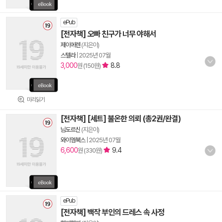
ePub
[전자책] 오빠 친구가 너무 야해서
제이에렌
(지은이)
스텔라
|
2025년 07월
3,000
8.8
원 (150원)
미리읽기
[전자책] [세트] 불온한 의뢰 (총2권/완결)
님도르신
(지은이)
와이엠북스
|
2025년 07월
6,600
9.4
원 (330원)
ePub
[전자책] 백작 부인의 드레스 속 사정