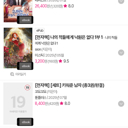
페퍼민트
|
2026년 01월
26,400
8.0
원 (1,320원)
ePub
[전자책] 나의 적들에게 낙원은 없다 1부 1
-
나의 적들
에게 낙원은 없다 1
sion
(지은이)
미스틱
|
2025년 05월
3,200
9.5
원 (160원)
미리읽기
[전자책] [세트] 키워준 남자 (총3권/완결)
꼬요꼬요
(지은이)
툰플러스
|
2025년 07월
8,400
8.0
원 (420원)