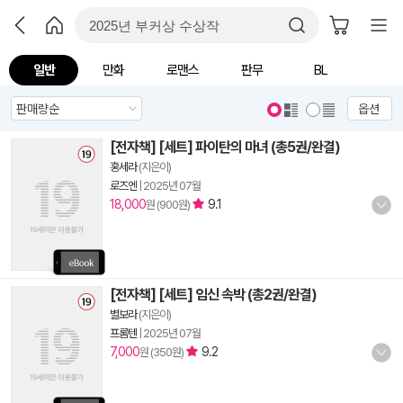
일반
만화
로맨스
판무
BL
옵션
[전자책] [세트] 파이탄의 마녀 (총5권/완결)
홍세라
(지은이)
로즈엔
|
2025년 07월
18,000
9.1
원 (900원)
[전자책] [세트] 임신 속박 (총2권/완결)
별보라
(지은이)
프롬텐
|
2025년 07월
7,000
9.2
원 (350원)