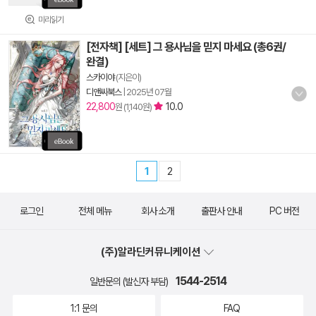
미리읽기
[전자책] [세트] 그 용사님을 믿지 마세요 (총6권/
완결)
스카이야
(지은이)
디앤씨북스
|
2025년 07월
22,800
10.0
원 (1,140원)
1
2
로그인
전체 메뉴
회사 소개
출판사 안내
PC 버전
(주)알라딘커뮤니케이션
1544-2514
일반문의 (발신자 부담)
1:1 문의
FAQ