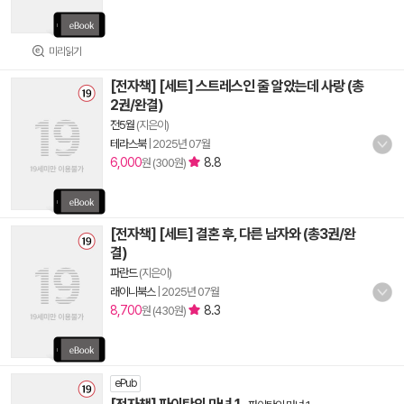
미리읽기
[전자책] [세트] 스트레스인 줄 알았는데 사랑 (총
2권/완결)
전5월
(지은이)
테라스북
|
2025년 07월
6,000
8.8
원 (300원)
[전자책] [세트] 결혼 후, 다른 남자와 (총3권/완
결)
파란드
(지은이)
래이니북스
|
2025년 07월
8,700
8.3
원 (430원)
ePub