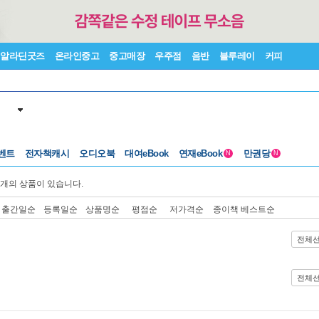
알라딘굿즈
온라인중고
중고매장
우주점
음반
블루레이
커피
벤트
전자책캐시
오디오북
대여eBook
연재eBook
만권당
N
N
개의 상품이 있습니다.
출간일순
등록일순
상품명순
평점순
저가격순
종이책 베스트순
전체
전체