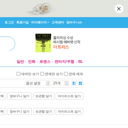
로그인
회원가입
마이페이지
고객센터
장바구니
(0)
일반
만화
로맨스
판타지/무협
BL
대여만 보기
연재만 보기
연재 제외
옵션 설정
25개
선택
장바구니 담기
보관함 담기
마이리스트 담기
선택
장바구니 담기
보관함 담기
마이리스트 담기