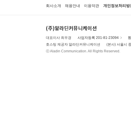
회사소개
채용안내
이용약관
개인정보처리방
(주)알라딘커뮤니케이션
대표이사 최우경
사업자등록 201-81-23094
통
호스팅 제공자 알라딘커뮤니케이션
(본사) 서울시 중
ⓒ Aladin Communication. All Rights Reserved.