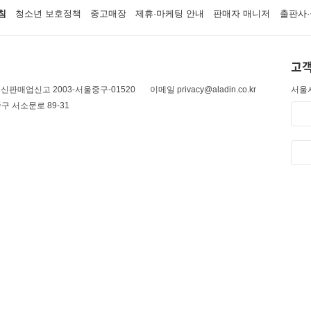
침
청소년 보호정책
중고매장
제휴·마케팅 안내
판매자 매니저
출판사·
고객
신판매업신고 2003-서울중구-01520
이메일 privacy@aladin.co.kr
서울시
구 서소문로 89-31