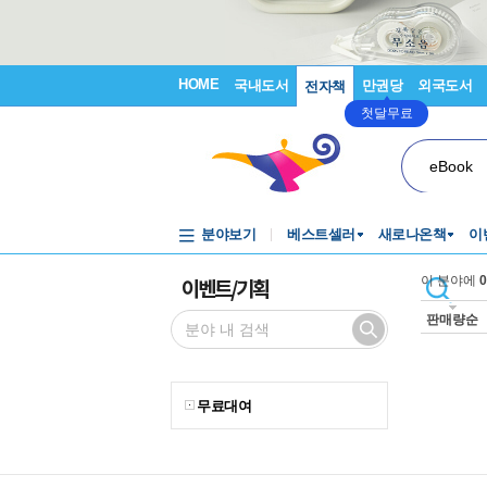
HOME
국내도서
만권당
외국도서
전자책
첫달무료
eBook
분야보기
베스트셀러
새로나온책
이
이벤트/기획
이 분야에
0
판매량순
무료대여