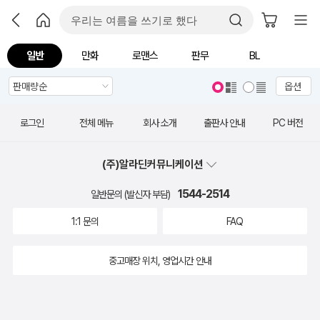
일반
만화
로맨스
판무
BL
옵션
로그인
전체 메뉴
회사 소개
출판사 안내
PC 버전
(주)알라딘커뮤니케이션
1544-2514
일반문의 (발신자 부담)
1:1 문의
FAQ
중고매장 위치, 영업시간 안내