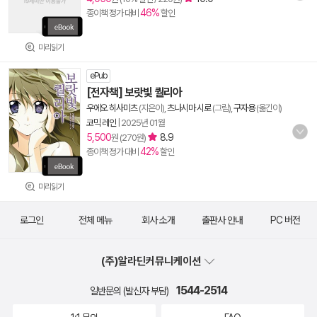
46%
종이책 정가 대비
할인
미리읽기
ePub
[전자책] 보랏빛 퀄리아
우에오 히사미츠
(지은이),
츠나시마 시로
(그림),
구자용
(옮긴이)
코믹 레인
|
2025년 01월
5,500
8.9
원 (270원)
42%
종이책 정가 대비
할인
미리읽기
로그인
전체 메뉴
회사 소개
출판사 안내
PC 버전
(주)알라딘커뮤니케이션
1544-2514
일반문의 (발신자 부담)