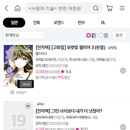
일반
만화
로맨스
판무
BL
옵션
[전자책] [고화질] 보랏빛 퀄리아 3 (완결)
-
보랏빛
퀄리아 3
우에오 히사미츠
(지은이),
츠나시마 시로
(그림),
구자용
(옮긴이)
코믹 레인
|
2023년 10월
4,000
9.4
원 (200원)
11%
종이책 정가 대비
할인
미리읽기
ePub
[전자책] 그런 녀석보다 내가 더 낫잖아?
아사쿠라 네루
(지은이),
사와야카 사메하다
(그림)
코믹 레인
|
2023년 02월
4,050
10.0
원 (10% 할인 / 220원)