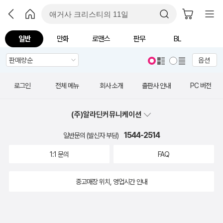
일반
만화
로맨스
판무
BL
옵션
로그인
전체 메뉴
회사 소개
출판사 안내
PC 버전
(주)알라딘커뮤니케이션
1544-2514
일반문의 (발신자 부담)
1:1 문의
FAQ
중고매장 위치, 영업시간 안내