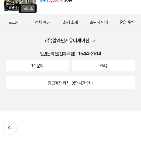
6,300
대여가
원,
30일
로그인
전체 메뉴
회사 소개
출판사 안내
PC 버전
(주)알라딘커뮤니케이션
1544-2514
일반문의 (발신자 부담)
1:1 문의
FAQ
중고매장 위치, 영업시간 안내
뒤로가
기