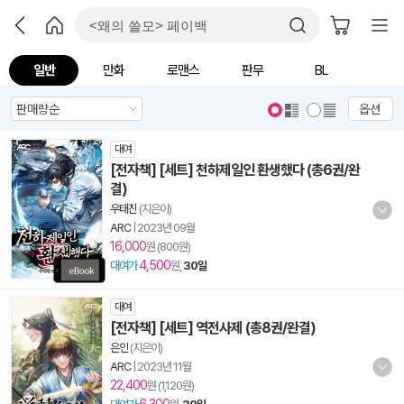
일반
만화
로맨스
판무
BL
옵션
대여
[전자책] [세트] 천하제일인 환생했다 (총6권/완
결)
우태진
(지은이)
ARC
|
2023년 09월
16,000
원 (800원)
4,500
대여가
원,
30일
대여
[전자책] [세트] 역전사제 (총8권/완결)
은인
(지은이)
ARC
|
2023년 11월
22,400
원 (1,120원)