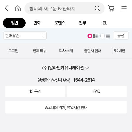
일반
만화
로맨스
판무
BL
옵션
로그인
전체 메뉴
회사 소개
출판사 안내
PC 버전
(주)알라딘커뮤니케이션
1544-2514
일반문의 (발신자 부담)
1:1 문의
FAQ
중고매장 위치, 영업시간 안내