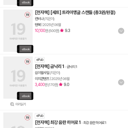
[전자책] [세트] 트라이앵글 스캔들 (총3권/완결)
련비나
(지은이)
텐북
|
2025년 06월
10,100
9.3
원 (500원)
ePub
[전자책] 금낙리 1
-
금낙리 1
십이월사일
(지은이)
이지콘텐츠
|
2025년 06월
3,400
9.0
원 (170원)
미리읽기
ePub
[전자책] 최강 음란 히어로 1
-
최강 음란 히어로 1