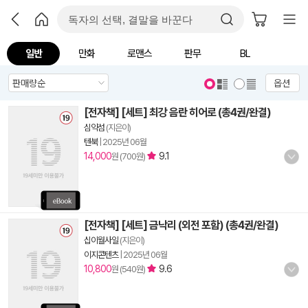
일반
만화
로맨스
판무
BL
옵션
[전자책] [세트] 최강 음란 히어로 (총4권/완결)
심약섬
(지은이)
텐북
|
2025년 06월
14,000
9.1
원 (700원)
[전자책] [세트] 금낙리 (외전 포함) (총4권/완결)
십이월사일
(지은이)
이지콘텐츠
|
2025년 06월
10,800
9.6
원 (540원)