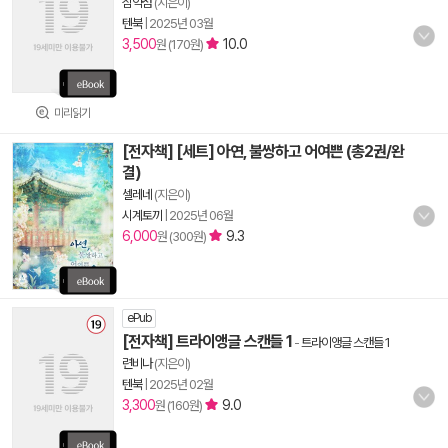
심약섬
(지은이)
텐북
|
2025년 03월
3,500
10.0
원 (170원)
미리읽기
[전자책] [세트] 아연, 불쌍하고 어여쁜 (총2권/완
결)
셀레네
(지은이)
시계토끼
|
2025년 06월
6,000
9.3
원 (300원)
ePub
[전자책] 트라이앵글 스캔들 1
-
트라이앵글 스캔들 1
련비나
(지은이)
텐북
|
2025년 02월
3,300
9.0
원 (160원)