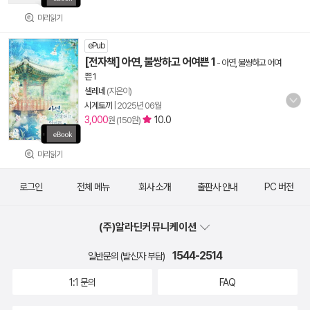
미리읽기
ePub
[전자책] 아연, 불쌍하고 어여쁜 1
-
아연, 불쌍하고 어여
쁜 1
셀레네
(지은이)
시계토끼
|
2025년 06월
3,000
10.0
원 (150원)
미리읽기
로그인
전체 메뉴
회사 소개
출판사 안내
PC 버전
(주)알라딘커뮤니케이션
1544-2514
일반문의 (발신자 부담)
1:1 문의
FAQ