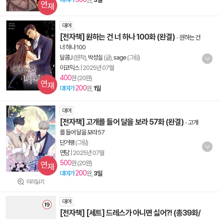
대여
[전자책] 원하는 건 너 하나 100화 (완결)
-
원하는 건
너 하나 100
달콤J
(원작),
박성실
(글),
sage
(그림)
이코믹스
|
2025년 07월
400
원 (20원)
200
대여가
원,
1일
대여
[전자책] 고개를 들어 달을 보라 57화 (완결)
-
고개
를 들어 달을 보라 57
단거땡
(그림)
연담
|
2025년 07월
500
원 (20원)
200
대여가
원,
3일
미리읽기
대여
[전자책] [세트] 드레스가 아니면 싫어?! (총39화/