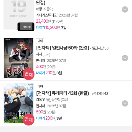
완결)
해왕
(지은이)
키다리스튜디오
|
2025년 07월
23,400
원 (1,170원)
15,200
대여가
원,
7일
대여
[전자책] 일진사냥 50화 (완결)
-
일진사냥 50
서서
(그림)
판시아
|
2025년 07월
400
원 (20원)
200
대여가
원,
3일
대여
[전자책] 큐레이터 43화 (완결)
-
큐레이터 43
김동우
(글),
송준혁
(그림)
판시아
|
2025년 07월
500
원 (20원)
200
대여가
원,
3일