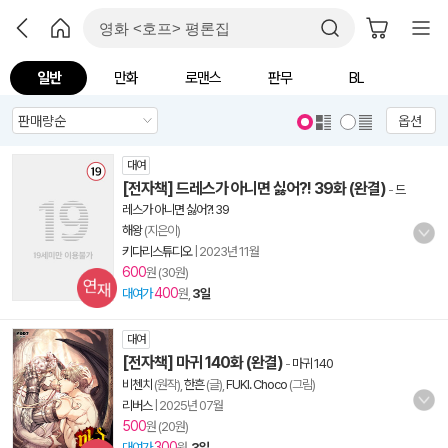
일반
만화
로맨스
판무
BL
옵션
대여
[전자책] 드레스가 아니면 싫어?! 39화 (완결)
-
드
레스가 아니면 싫어?! 39
해왕
(지은이)
키다리스튜디오
|
2023년 11월
600
원 (30원)
400
대여가
원,
3일
대여
[전자책] 마귀 140화 (완결)
-
마귀 140
비첸치
(원작),
한흔
(글),
FUKI. Choco
(그림)
리버스
|
2025년 07월
500
원 (20원)
300
대여가
원,
3일