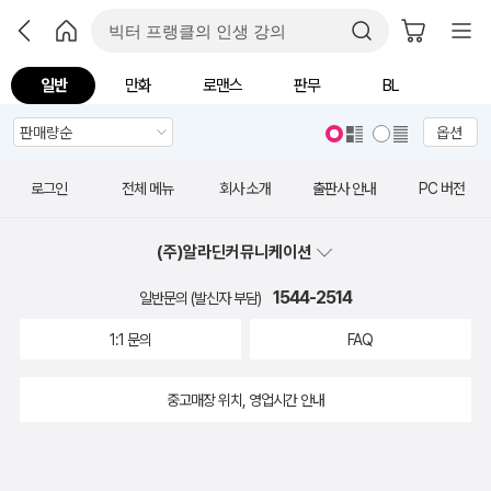
일반
만화
로맨스
판무
BL
옵션
로그인
전체 메뉴
회사 소개
출판사 안내
PC 버전
(주)알라딘커뮤니케이션
1544-2514
일반문의 (발신자 부담)
1:1 문의
FAQ
중고매장 위치, 영업시간 안내