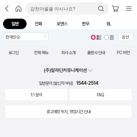
일반
만화
로맨스
판무
BL
옵션
로그인
전체 메뉴
회사 소개
출판사 안내
PC 버전
(주)알라딘커뮤니케이션
1544-2514
일반문의 (발신자 부담)
1:1 문의
FAQ
중고매장 위치, 영업시간 안내