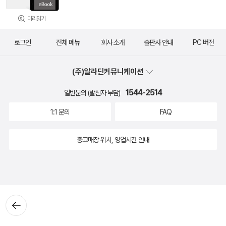
미리읽기
로그인
전체 메뉴
회사 소개
출판사 안내
PC 버전
(주)알라딘커뮤니케이션
1544-2514
일반문의 (발신자 부담)
1:1 문의
FAQ
중고매장 위치, 영업시간 안내
뒤로가
기