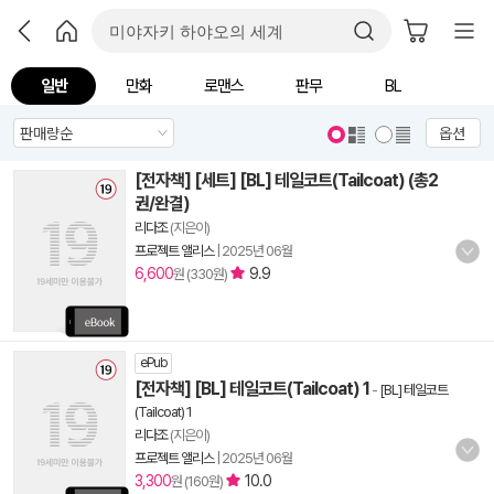
일반
만화
로맨스
판무
BL
옵션
[전자책] [세트] [BL] 테일코트(Tailcoat) (총2
권/완결)
리다조
(지은이)
프로젝트 앨리스
|
2025년 06월
6,600
9.9
원 (330원)
ePub
[전자책] [BL] 테일코트(Tailcoat) 1
-
[BL] 테일코트
(Tailcoat) 1
리다조
(지은이)
프로젝트 앨리스
|
2025년 06월
3,300
10.0
원 (160원)