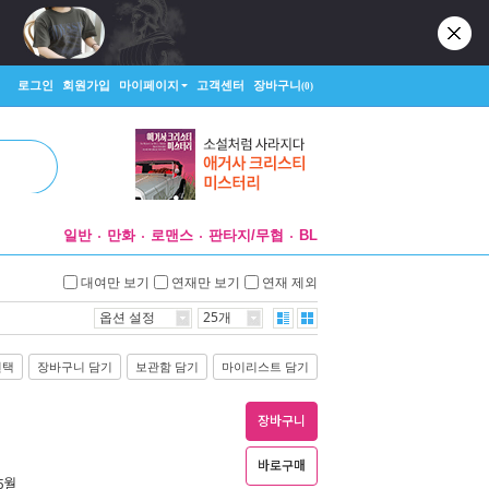
로그인
회원가입
마이페이지
고객센터
장바구니
(0)
일반
만화
로맨스
판타지/무협
BL
대여만 보기
연재만 보기
연재 제외
옵션 설정
25개
선택
장바구니 담기
보관함 담기
마이리스트 담기
장바구니
바로구매
 5월