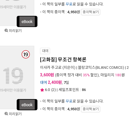
이 책의 일부를
무료
로 읽을 수 있습니다.
이 책의 종이책 :
4,950
원
종이책 보기
미리읽기
대여
[고화질] 무조건 항복론
이사카 주고로
(지은이) |
블랑코믹스(BLANC COMICS)
| 
3,600원
(종이책 정가 대비
할인), 마일리지
원
35%
180
2,400원
대여
,
7
일
6.0
(
2
) | 세일즈포인트 :
86
이 책의 일부를
무료
로 읽을 수 있습니다.
이 책의 종이책 :
4,950
원
종이책 보기
미리읽기