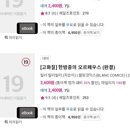
2,400원
대여
,
7
일
8.3
(
6
) | 세일즈포인트 :
270
이 책의 일부를
무료
로 읽을 수 있습니다.
이 책의 종이책 :
4,950
원
종이책 보기
미리읽기
대여
[고화질] 한밤중의 오르페우스 (완결)
빌리 발리발리
(지은이) |
블랑코믹스(BLANC COMICS)
| 
3,600원
(종이책 정가 대비
할인), 마일리지
원
35%
180
2,400원
대여
,
7
일
9.5
(
4
) | 세일즈포인트 :
253
이 책의 일부를
무료
로 읽을 수 있습니다.
이 책의 종이책 :
4,950
원
종이책 보기
미리읽기