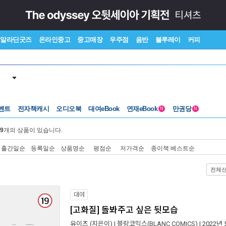
알라딘굿즈
온라인중고
중고매장
우주점
음반
블루레이
커피
벤트
전자책캐시
오디오북
대여eBook
연재eBook
만권당
N
N
9
개의 상품이 있습니다.
출간일순
등록일순
상품명순
평점순
저가격순
종이책 베스트순
전체
대여
[고화질] 돌봐주고 싶은 뒷모습
유이츠
(지은이) |
블랑코믹스(BLANC COMICS)
| 2022년