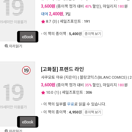
3,600원
(종이책 정가 대비
할인), 마일리지
원
40%
180
2,400원
대여
,
7
일
8.7
(
3
) | 세일즈포인트 :
191
이 책의 종이책 :
5,400
원
종이책 보기
미리읽기
[고화질] 프렌드 라인
사쿠모토 아유
(지은이) |
블랑코믹스(BLANC COMICS)
| 
3,600원
(종이책 정가 대비
할인), 마일리지
원
35%
180
10.0
(
1
) | 세일즈포인트 :
306
이 책의 일부를
무료
로 읽을 수 있습니다.
이 책의 종이책 :
4,950
원
종이책 보기
미리읽기