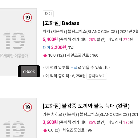
대여
[고화질] Badass
하지
(지은이) |
블랑코믹스(BLANC COMICS)
| 2024년 2
5,400원
(종이책 정가 대비
할인), 마일리지
원
28%
270
3,200원
대여
,
7
일
10.0
(
12
) | 세일즈포인트 :
160
이 책의 일부를
무료
로 읽을 수 있습니다.
이 책의 종이책 :
6,750
원
종이책 보기
[고화질] 불감증 토끼와 불능 늑대 (완결)
카논 치히로
(지은이) |
블랑코믹스(BLANC COMICS)
| 20
3,600원
(종이책 정가 대비
할인), 마일리지
원
35%
180
6.0
(
2
) | 세일즈포인트 :
96