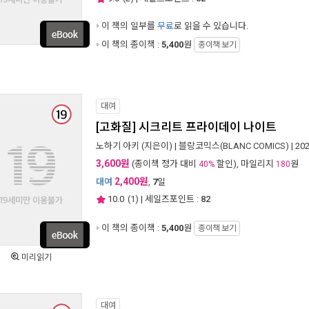
이 책의 일부를
무료
로 읽을 수 있습니다.
이 책의 종이책 :
5,400
원
종이책 보기
대여
[고화질] 시크리트 프라이데이 나이트
노하기 아키
(지은이) |
블랑코믹스(BLANC COMICS)
| 20
3,600원
(종이책 정가 대비
할인), 마일리지
원
40%
180
2,400원
대여
,
7
일
10.0
(
1
) | 세일즈포인트 :
82
이 책의 종이책 :
5,400
원
종이책 보기
미리읽기
대여