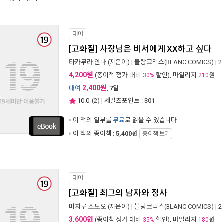
대여
[고화질] 사장님은 비서에게 XX하고 싶다
타카무라 안나
(지은이) |
블랑코믹스(BLANC COMICS)
| 
4,200원
(종이책 정가 대비
할인), 마일리지
원
30%
210
2,400원
대여
,
7
일
10.0
(
2
) | 세일즈포인트 :
301
이 책의 일부를
무료
로 읽을 수 있습니다.
이 책의 종이책 :
5,400
원
종이책 보기
대여
[고화질] 최고의 남자와 정사
미치루 소노오
(지은이) |
블랑코믹스(BLANC COMICS)
| 
3,600원
(종이책 정가 대비
할인), 마일리지
원
35%
180