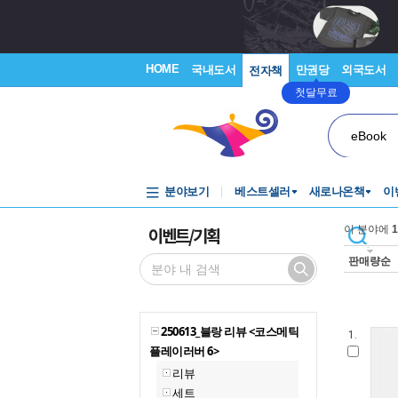
HOME
국내도서
만권당
외국도서
전자책
첫달무료
eBook
분야보기
베스트셀러
새로나온책
이
이벤트/기획
이 분야에
1
판매량순
250613_블랑 리뷰 <코스메틱
1.
플레이러버 6>
리뷰
세트