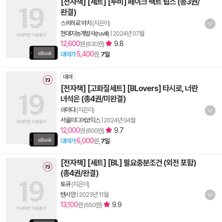
[전자책] [세트] [루비] 페이크 팩트 립스 (총3권/
완결)
스에히로 마치
(지은이)
현대지능개발사(ruvill)
|
2024년 07월
12,600
9.8
원 (630원)
5,400
대여가
원,
7일
대여
[전자책] [고화질세트] [BLovers] 타시로, 너란
녀석은 (총4권/미완결)
야마다
(지은이)
서울미디어코믹스
|
2024년 04월
12,000
9.7
원 (600원)
6,000
대여가
원,
7일
[전자책] [세트] [BL] 필요충분조건 (외전 포함)
(총4권/완결)
토큐
(지은이)
텐시안
|
2023년 11월
13,100
9.9
원 (650원)