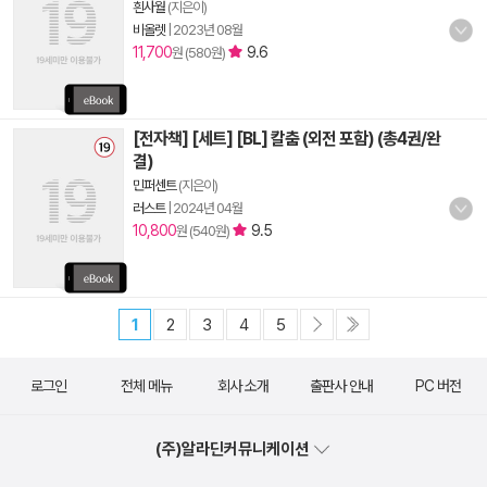
흰사월
(지은이)
비올렛
|
2023년 08월
11,700
9.6
원 (580원)
[전자책] [세트] [BL] 칼춤 (외전 포함) (총4권/완
결)
민퍼센트
(지은이)
러스트
|
2024년 04월
10,800
9.5
원 (540원)
1
2
3
4
5
로그인
전체 메뉴
회사 소개
출판사 안내
PC 버전
(주)알라딘커뮤니케이션