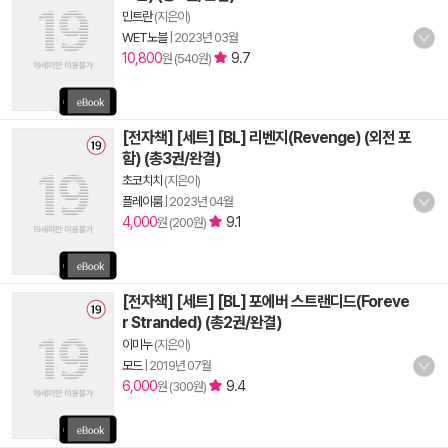
민트란
(지은이)
WET노블
|
2023년 03월
10,800
9.7
원 (540원)
[전자책] [세트] [BL] 리벤지(Revenge) (외전 포
함) (총3권/완결)
초코치치
(지은이)
플레이룸
|
2023년 04월
4,000
9.1
원 (200원)
[전자책] [세트] [BL] 포에버 스트랜디드(Foreve
r Stranded) (총2권/완결)
이미누
(지은이)
모드
|
2019년 07월
6,000
9.4
원 (300원)