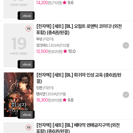
14,200
9.6
원 (710원)
[전자책] [세트] [BL] 오컬트 로맨틱 코미디! (외전
포함) (총4권/완결)
두당
(지은이)
잉크어스
|
2024년 02월
12,500
10.0
원 (620원)
[전자책] [세트] [BL] 회귀자 인성 교육 (총6권/완
결)
민온
(지은이)
텐시안
|
2024년 01월
18,300
9.8
원 (910원)
[전자책] [세트] [BL] 배타적 연애금지구역 (외전
포함) (총6권/완결)