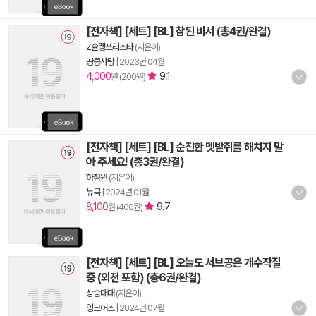
[전자책] [세트] [BL] 참된 비서 (총4권/완결)
Z슐랭쓰리스타
(지은이)
땅콩사탕
|
2023년 04월
4,000
9.1
원 (200원)
[전자책] [세트] [BL] 순진한 멧밭쥐를 해치지 말
아 주세요! (총3권/완결)
하정원
(지은이)
뉴콕
|
2024년 01월
8,100
9.7
원 (400원)
[전자책] [세트] [BL] 오늘도 서브공은 개수작질
중 (외전 포함) (총6권/완결)
상승대대
(지은이)
잉크어스
|
2024년 07월