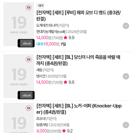
대여
[전자책] [세트] [루비] 해피 오브 디 엔드 (총3권/
완결)
오게레츠 타나카
(지은이)
현대지능개발사(ruvill)
|
2024년 05월
14,000
9.9
원 (700원)
6,000
대여가
원,
7일
[전자책] [세트] [BL] 당신이 나의 죽음을 바랄 때
까지 (총4권/완결)
세람
(지은이)
텐시안
|
2025년 03월
14,500
9.6
원 (720원)
[전자책] [세트] [BL] 노커-어퍼 (Knocker-Upp
er) (총4권/완결)
죠슈아
(지은이)
땅콩사탕
|
2023년 08월
4,000
9.2
원 (200원)