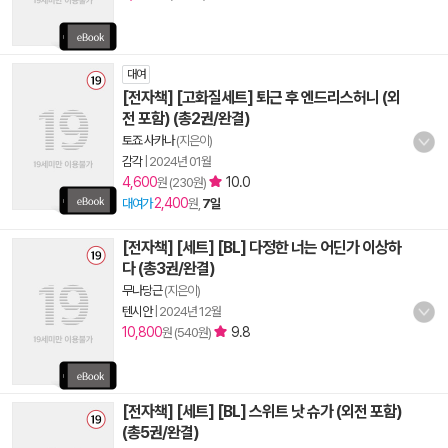
대여
[전자책] [고화질세트] 퇴근 후 엔드리스허니 (외
전 포함) (총2권/완결)
토죠 사카나
(지은이)
감각
|
2024년 01월
4,600
10.0
원 (230원)
2,400
대여가
원,
7일
[전자책] [세트] [BL] 다정한 너는 어딘가 이상하
다 (총3권/완결)
무나당근
(지은이)
텐시안
|
2024년 12월
10,800
9.8
원 (540원)
[전자책] [세트] [BL] 스위트 낫 슈가 (외전 포함)
(총5권/완결)