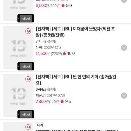
6,000
9.0
원 (300원)
[전자책] [세트] [BL] 이채공이 웃었다 (외전 포
함) (총5권/완결)
김사다
(지은이)
뉴콕
|
2021년 12월
14,500
10.0
원 (720원)
[전자책] [세트] [BL] 단 한 번의 기회 (총2권/완
결)
SARIE
(지은이)
파란달
|
2017년 07월
2,800
9.5
원 (140원)
대여