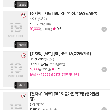
[전자책] [세트] [BL] 감각의 정글 (총3권/완결)
사이키
(지은이)
모드
|
2021년 01월
10,000
9.6
원 (500원)
[전자책] [세트] [BL] 붉은 양 (총2권/완결)
DrugDealer
(지은이)
BLYNUE 블리뉴
|
2018년 01월
5,000
6.2
원 (250원)
[종료 임박]
2026년 08월 12일
까지만 판매
[전자책] [세트] [BL] 되돌아온 학교짱 (총2권/완
결)
당성
(지은이)
로튼로즈
|
2024년 02월