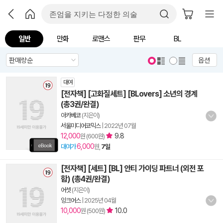
일반
만화
로맨스
판무
BL
옵션
대여
[전자책] [고화질세트] [BLovers] 소년의 경계
(총3권/완결)
아카베코
(지은이)
서울미디어코믹스
|
2022년 07월
12,000
9.8
원 (600원)
6,000
대여가
원,
7일
[전자책] [세트] [BL] 안티 가이딩 파트너 (외전 포
함) (총4권/완결)
어셋
(지은이)
잉크어스
|
2025년 04월
10,000
10.0
원 (500원)