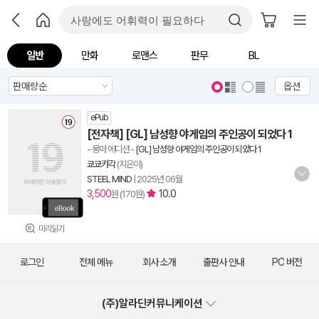
일반
만화
로맨스
판무
BL
옵션
ePub
[전자책] [GL] 남성향 야게임의 주인공이 되었다 1
- 몽마 에디션
-
[GL] 남성향 야게임의 주인공이 되었다 1
쿄쿄캬각
(지은이)
STEEL MIND
|
2025년 06월
3,500
10.0
원 (170원)
미리읽기
로그인
전체 메뉴
회사 소개
출판사 안내
PC 버전
(주)알라딘커뮤니케이션