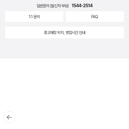
1544-2514
일반문의 (발신자 부담)
1:1 문의
FAQ
중고매장 위치, 영업시간 안내
뒤로가
기