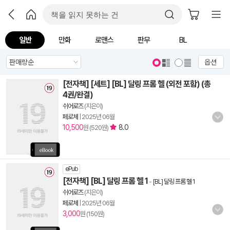
일반
만화
로맨스
판무
BL
옵션
[전자책] [세트] [BL] 달링 프롬 헬 (외전 포함) (총
4권/완결)
쉬어로즈
(지은이)
페로체
|
2025년 06월
10,500
8.0
원 (520원)
ePub
[전자책] [BL] 달링 프롬 헬 1
-
[BL] 달링 프롬 헬 1
쉬어로즈
(지은이)
페로체
|
2025년 06월
3,000
원 (150원)