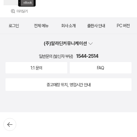
미리읽기
로그인
전체 메뉴
회사 소개
출판사 안내
PC 버전
(주)알라딘커뮤니케이션
1544-2514
일반문의 (발신자 부담)
1:1 문의
FAQ
중고매장 위치, 영업시간 안내
뒤로가
기