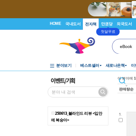
HOME
국내도서
만권당
외국도서
전자책
첫달무료
eBook
분야보기
베스트셀러
새로나온책
이
이벤트/기획
이 분야에
1
판매량순
250613_블라인드 리뷰 <입안
1.
에 복숭아>