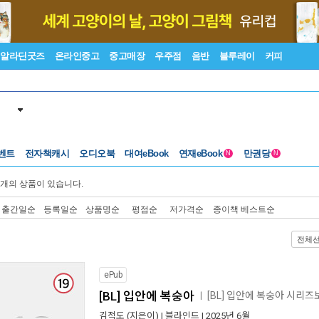
알라딘굿즈
온라인중고
중고매장
우주점
음반
블루레이
커피
벤트
전자책캐시
오디오북
대여eBook
연재eBook
만권당
N
N
개의 상품이 있습니다.
출간일순
등록일순
상품명순
평점순
저가격순
종이책 베스트순
전체
ePub
[BL] 입안에 복숭아
[BL] 입안에 복숭아 시리즈
ㅣ
김적도
(지은이) |
블라인드
| 2025년 6월