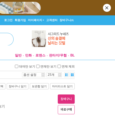
로그인
회원가입
마이페이지
고객센터
장바구니
(0)
일반
만화
로맨스
판타지/무협
BL
대여만 보기
연재만 보기
연재 제외
옵션 설정
25개
선택
장바구니 담기
보관함 담기
마이리스트 담기
장바구니
보기
바로구매