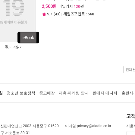
2,500원
, 마일리지
원
120
9.7
(
43
) | 세일즈포인트 :
568
미리읽기
전체
침
청소년 보호정책
중고매장
제휴·마케팅 안내
판매자 매니저
출판사·
고객
신판매업신고 2003-서울중구-01520
이메일 privacy@aladin.co.kr
서울시
구 서소문로 89-31