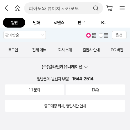
일반
만화
로맨스
판무
BL
옵션
로그인
전체 메뉴
회사 소개
출판사 안내
PC 버전
(주)알라딘커뮤니케이션
1544-2514
일반문의 (발신자 부담)
1:1 문의
FAQ
중고매장 위치, 영업시간 안내