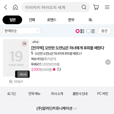
일반
만화
로맨스
판무
BL
옵션
ePub
[전자책] 오만한 도련님은 하녀에게 후회를 배웠다
1
-
오만한 도련님은 하녀에게 후회를 배웠다 1
복숭아맛살구
(지은이)
튜베로즈
|
2025년 05월
3,000
7.3
원 (150원)
미리읽기
로그인
전체 메뉴
회사 소개
출판사 안내
PC 버전
(주)알라딘커뮤니케이션