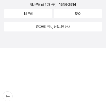
1544-2514
일반문의 (발신자 부담)
1:1 문의
FAQ
중고매장 위치, 영업시간 안내
뒤로가
기