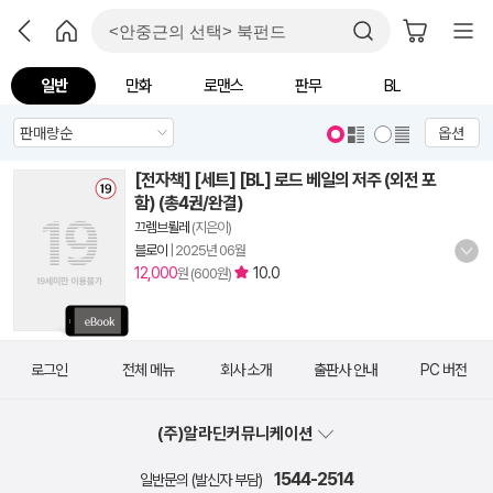
일반
만화
로맨스
판무
BL
옵션
[전자책] [세트] [BL] 로드 베일의 저주 (외전 포
함) (총4권/완결)
끄렘브륄레
(지은이)
블로이
|
2025년 06월
12,000
10.0
원 (600원)
로그인
전체 메뉴
회사 소개
출판사 안내
PC 버전
(주)알라딘커뮤니케이션
1544-2514
일반문의 (발신자 부담)