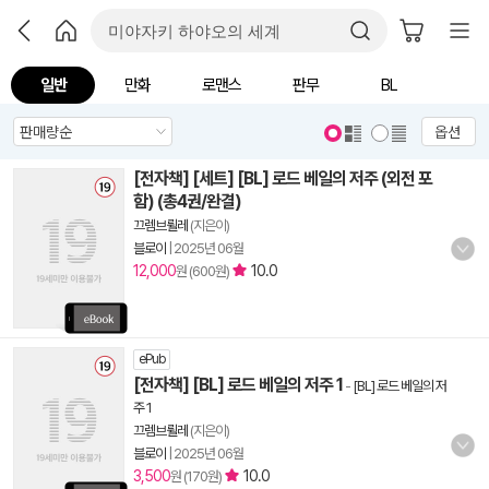
일반
만화
로맨스
판무
BL
옵션
[전자책] [세트] [BL] 로드 베일의 저주 (외전 포
함) (총4권/완결)
끄렘브륄레
(지은이)
블로이
|
2025년 06월
12,000
10.0
원 (600원)
ePub
[전자책] [BL] 로드 베일의 저주 1
-
[BL] 로드 베일의 저
주 1
끄렘브륄레
(지은이)
블로이
|
2025년 06월
3,500
10.0
원 (170원)