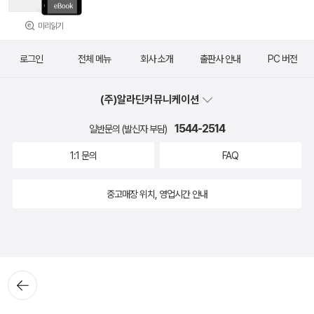
미리읽기
로그인
전체 메뉴
회사 소개
출판사 안내
PC 버전
(주)알라딘커뮤니케이션
1544-2514
일반문의 (발신자 부담)
1:1 문의
FAQ
중고매장 위치, 영업시간 안내
뒤로가
기