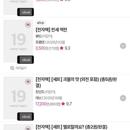
ePub
[전자책] 전세 역전
봉빙
(지은이)
프롬텐
|
2025년 02월
3,500
9.3
원 (170원)
미리읽기
[전자책] [세트] 괴물의 맛 (외전 포함) (총5권/완
결)
장단조
(지은이)
레브
|
2025년 06월
17,200
9.7
원 (860원)
[전자책] [세트] 멜로할까요? (총2권/완결)