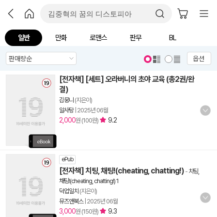
일반
만화
로맨스
판무
BL
옵션
[전자책] [세트] 오라버니의 초야 교육 (총2권/완
결)
김뭉니
(지은이)
알사탕
|
2025년 06월
2,000
9.2
원 (100원)
ePub
[전자책] 치팅, 채팅!(cheating, chatting!)
-
치팅,
채팅!(cheating, chatting!) 1
덕업일치
(지은이)
뮤즈앤북스
|
2025년 06월
3,000
9.3
원 (150원)