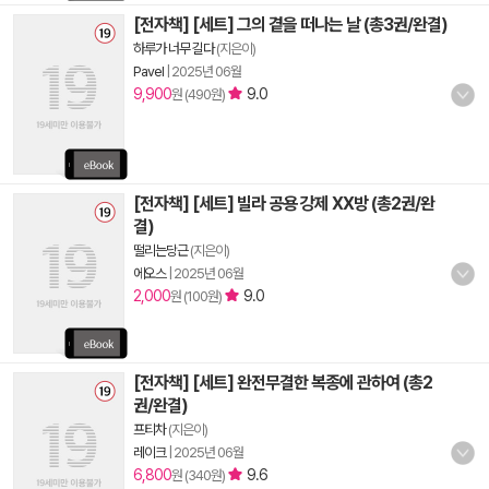
[전자책] [세트] 그의 곁을 떠나는 날 (총3권/완결)
하루가 너무 길다
(지은이)
Pavel
|
2025년 06월
9,900
9.0
원 (490원)
[전자책] [세트] 빌라 공용 강제 XX방 (총2권/완
결)
떨리는당근
(지은이)
에오스
|
2025년 06월
2,000
9.0
원 (100원)
[전자책] [세트] 완전무결한 복종에 관하여 (총2
권/완결)
프티차
(지은이)
레이크
|
2025년 06월
6,800
9.6
원 (340원)