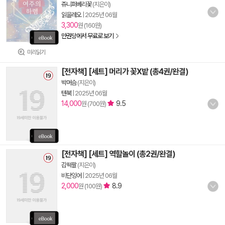
쥬니퍼베리꽃
(지은이)
읽을레오
|
2025년 06월
3,300
원 (160원)
만권당에서 무료로 보기
미리읽기
[전자책] [세트] 머리가 꽃X밭 (총4권/완결)
박머슴
(지은이)
텐북
|
2025년 06월
14,000
9.5
원 (700원)
[전자책] [세트] 역할놀이 (총2권/완결)
김떡팔
(지은이)
비단잉어
|
2025년 06월
2,000
8.9
원 (100원)