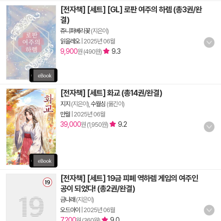
[전자책] [세트] [GL] 로판 여주의 하렘 (총3권/완
결)
쥬니퍼베리꽃
(지은이)
읽을레오
|
2025년 06월
9,900
9.3
원 (490원)
[전자책] [세트] 화교 (총14권/완결)
지지
(지은이),
수월심
(옮긴이)
만월
|
2025년 06월
39,000
9.2
원 (1,950원)
[전자책] [세트] 19금 피폐 역하렘 게임의 여주인
공이 되었다! (총2권/완결)
금나래
(지은이)
오드아이
|
2025년 06월
7,200
9.0
원 (360원)