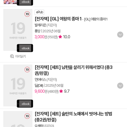
ePub
[전자책] [GL] 여왕의 종마 1
-
[GL] 여왕의 종마 1
발레리온
(지은이)
퐁당
|
2025년 06월
3,000
10.0
원 (150원)
미리읽기
[전자책] [세트] 남편을 살리기 위해서였다 (총3
권/완결)
언어비스
(지은이)
딜(Dill)
|
2025년 06월
9,600
9.7
원 (480원)
[전자책] [세트] 술탄의 노예에서 벗어나는 방법
(총2권/완결)
오캐럿
(지은이)