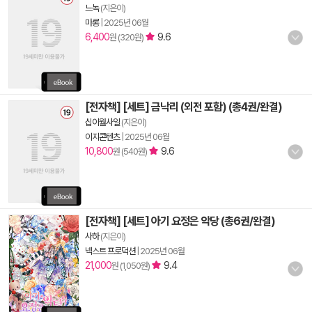
느녹
(지은이)
마롱
|
2025년 06월
6,400
9.6
원 (320원)
[전자책] [세트] 금낙리 (외전 포함) (총4권/완결)
십이월사일
(지은이)
이지콘텐츠
|
2025년 06월
10,800
9.6
원 (540원)
[전자책] [세트] 아기 요정은 악당 (총6권/완결)
사하
(지은이)
넥스트 프로덕션
|
2025년 06월
21,000
9.4
원 (1,050원)