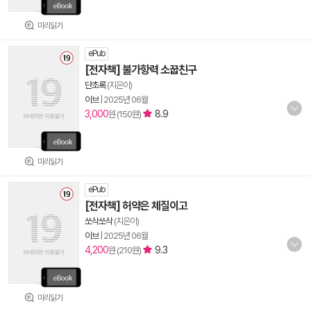
미리읽기
ePub
[전자책] 불가항력 소꿉친구
단초록
(지은이)
이브
|
2025년 06월
3,000
8.9
원 (150원)
미리읽기
ePub
[전자책] 허약은 체질이고
쏘삭쏘삭
(지은이)
이브
|
2025년 06월
4,200
9.3
원 (210원)
미리읽기