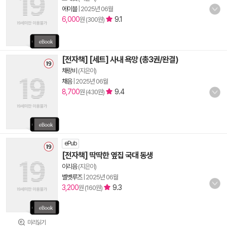
에이블
|
2025년 06월
6,000
9.1
원 (300원)
[전자책] [세트] 사내 욕망 (총3권/완결)
채랑비
(지은이)
채음
|
2025년 06월
8,700
9.4
원 (430원)
ePub
[전자책] 딱딱한 옆집 국대 동생
이리음
(지은이)
벨벳루즈
|
2025년 06월
3,200
9.3
원 (160원)
미리읽기