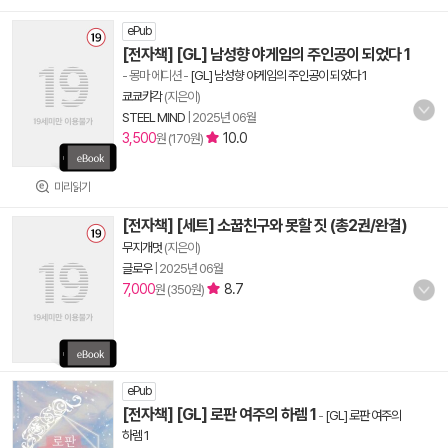
ePub
[전자책] [GL] 남성향 야게임의 주인공이 되었다 1
- 몽마 에디션
-
[GL] 남성향 야게임의 주인공이 되었다 1
쿄쿄캬각
(지은이)
STEEL MIND
|
2025년 06월
3,500
10.0
원 (170원)
미리읽기
[전자책] [세트] 소꿉친구와 못할 짓 (총2권/완결)
무지개멋
(지은이)
글로우
|
2025년 06월
7,000
8.7
원 (350원)
ePub
[전자책] [GL] 로판 여주의 하렘 1
-
[GL] 로판 여주의
하렘 1