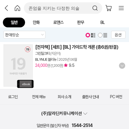
일반
만화
로맨스
판무
BL
옵션
[전자책] [세트] [BL] 가이드학 개론 (총6권/완결)
그린밀크티
(지은이)
BLYNUE 블리뉴
|
2025년 06월
24,000
9.5
원 (1,200원)
로그인
전체 메뉴
회사 소개
출판사 안내
PC 버전
(주)알라딘커뮤니케이션
1544-2514
일반문의 (발신자 부담)