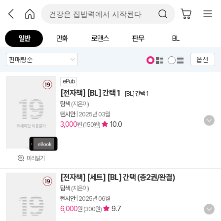
일반
만화
로맨스
판무
BL
옵션
ePub
[전자책] [BL] 간택 1
-
[BL] 간택 1
탐색
(지은이)
텐시안
|
2025년 03월
3,000
10.0
원 (150원)
미리읽기
[전자책] [세트] [BL] 간택 (총2권/완결)
탐색
(지은이)
텐시안
|
2025년 06월
6,000
9.7
원 (300원)