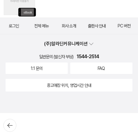
로그인
전체 메뉴
회사 소개
출판사 안내
PC 버전
(주)알라딘커뮤니케이션
1544-2514
일반문의 (발신자 부담)
1:1 문의
FAQ
중고매장 위치, 영업시간 안내
뒤로가
기