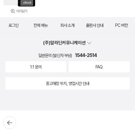
미리읽기
로그인
전체 메뉴
회사 소개
출판사 안내
PC 버전
(주)알라딘커뮤니케이션
1544-2514
일반문의 (발신자 부담)
1:1 문의
FAQ
중고매장 위치, 영업시간 안내
뒤로가
기