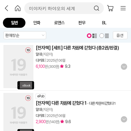
일반
만화
로맨스
판무
BL
옵션
[전자책] [세트] 다른 차원에 갇혔다 (총2권/완결)
말대
(지은이)
다카포
|
2025년 06월
6,100
9.3
원 (300원)
ePub
[전자책] 다른 차원에 갇혔다 1
-
다른 차원에 갇혔다 1
말대
(지은이)
다카포
|
2025년 06월
2,900
9.6
원 (140원)