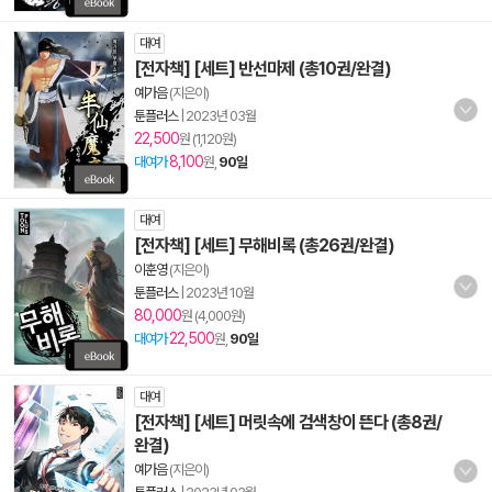
대여
[전자책] [세트] 반선마제 (총10권/완결)
예가음
(지은이)
툰플러스
|
2023년 03월
22,500
원 (1,120원)
8,100
대여가
원,
90일
대여
[전자책] [세트] 무해비록 (총26권/완결)
이훈영
(지은이)
툰플러스
|
2023년 10월
80,000
원 (4,000원)
22,500
대여가
원,
90일
대여
[전자책] [세트] 머릿속에 검색창이 뜬다 (총8권/
완결)
예가음
(지은이)