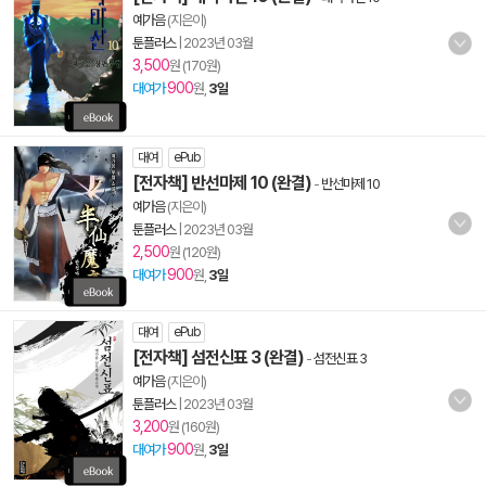
예가음
(지은이)
툰플러스
|
2023년 03월
3,500
원 (170원)
900
대여가
원,
3일
대여
ePub
[전자책] 반선마제 10 (완결)
-
반선마제 10
예가음
(지은이)
툰플러스
|
2023년 03월
2,500
원 (120원)
900
대여가
원,
3일
대여
ePub
[전자책] 섬전신표 3 (완결)
-
섬전신표 3
예가음
(지은이)
툰플러스
|
2023년 03월
3,200
원 (160원)
900
대여가
원,
3일