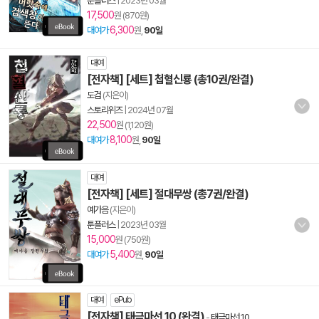
툰플러스
|
2023년 03월
17,500
원 (870원)
6,300
대여가
원,
90일
대여
[전자책] [세트] 첩혈신룡 (총10권/완결)
도검
(지은이)
스토리위즈
|
2024년 07월
22,500
원 (1,120원)
8,100
대여가
원,
90일
대여
[전자책] [세트] 절대무쌍 (총7권/완결)
예가음
(지은이)
툰플러스
|
2023년 03월
15,000
원 (750원)
5,400
대여가
원,
90일
대여
ePub
[전자책] 태극마선 10 (완결)
-
태극마선 10