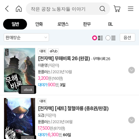
일반
만화
로맨스
판무
BL
옵션
대여
ePub
[전자책] 무해비록 26 (완결)
-
무해비록 26
이훈영
(지은이)
툰플러스
|
2023년 10월
3,200
원 (160원)
900
대여가
원,
3일
대여
[전자책] [세트] 철혈마룡 (총8권/완결)
도검
(지은이)
툰플러스
|
2023년 06월
17,500
원 (870원)
6,300
대여가
원,
60일