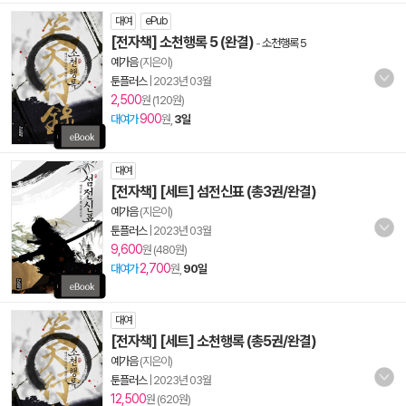
대여
ePub
[전자책] 소천행록 5 (완결)
-
소천행록 5
예가음
(지은이)
툰플러스
|
2023년 03월
2,500
원 (120원)
900
대여가
원,
3일
대여
[전자책] [세트] 섬전신표 (총3권/완결)
예가음
(지은이)
툰플러스
|
2023년 03월
9,600
원 (480원)
2,700
대여가
원,
90일
대여
[전자책] [세트] 소천행록 (총5권/완결)
예가음
(지은이)
툰플러스
|
2023년 03월
12,500
원 (620원)