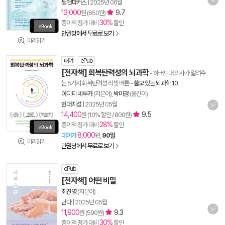
쌤앤파커스
|
2025년 06월
13,000
9.7
원 (650원)
30%
종이책 정가 대비
할인
만권당에서 무료로 보기
미리읽기
대여
ePub
[전자책] 회복탄력성의 뇌과학
- 하버드대 의사가 알려주
는 5가지 회복탄력성 리셋 버튼
-
쓸모 있는 뇌과학 10
아디티 네루카
(지은이),
박미경
(옮긴이)
현대지성
|
2025년 05월
14,400
9.5
원 (10% 할인 / 800원)
28%
종이책 정가 대비
할인
8,000
대여가
원,
90일
미리읽기
만권당에서 무료로 보기
ePub
[전자책] 어떤 비밀
최진영
(지은이)
난다
|
2025년 05월
11,900
9.3
원 (590원)
30%
종이책 정가 대비
할인