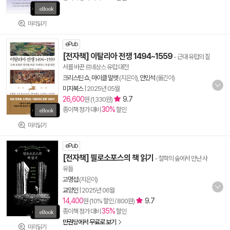
미리읽기
ePub
[전자책] 이탈리아 전쟁 1494~1559
- 근대 유럽의 질
서를 바꾼 르네상스 유럽 대전
크리스틴 쇼
,
마이클 말렛
(지은이),
안민석
(옮긴이)
미지북스
|
2025년 05월
26,600
9.7
원 (1,330원)
30%
종이책 정가 대비
할인
미리읽기
ePub
[전자책] 필로소포스의 책 읽기
- 철학의 숲에서 만난 사
유들
고명섭
(지은이)
교양인
|
2025년 06월
14,400
9.7
원 (10% 할인 / 800원)
35%
종이책 정가 대비
할인
만권당에서 무료로 보기
미리읽기