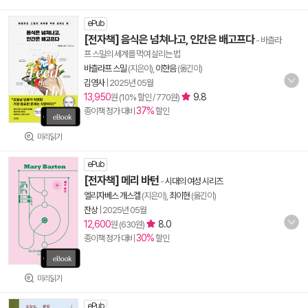
ePub
[전자책] 음식은 넘쳐나고, 인간은 배고프다
- 바츨라
프 스밀의 세계를 먹여 살리는 법
바츨라프 스밀
(지은이),
이한음
(옮긴이)
김영사
|
2025년 05월
13,950
9.8
원 (10% 할인 / 770원)
37%
종이책 정가 대비
할인
미리읽기
ePub
[전자책] 메리 바턴
-
시대의 여성 시리즈
엘리자베스 개스켈
(지은이),
최이현
(옮긴이)
잔상
|
2025년 05월
12,600
8.0
원 (630원)
30%
종이책 정가 대비
할인
미리읽기
ePub