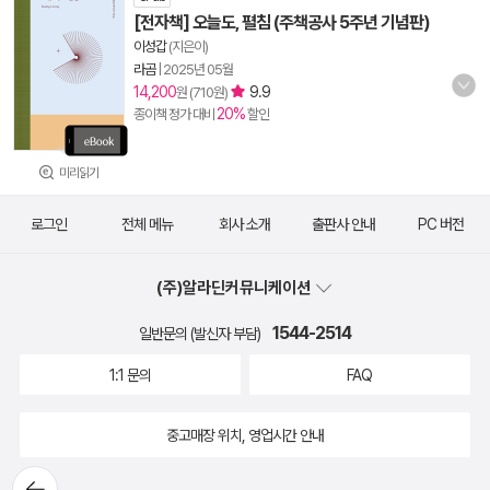
[전자책] 오늘도, 펼침 (주책공사 5주년 기념판)
이성갑
(지은이)
라곰
|
2025년 05월
14,200
9.9
원 (710원)
20%
종이책 정가 대비
할인
미리읽기
로그인
전체 메뉴
회사 소개
출판사 안내
PC 버전
(주)알라딘커뮤니케이션
1544-2514
일반문의 (발신자 부담)
1:1 문의
FAQ
중고매장 위치, 영업시간 안내
뒤로가