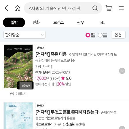
일반
만화
로맨스
판무
BL
옵션
ePub
[전자책] 죽은 다음
- 어떻게 떠나고 기억될 것인가? 장례 노
동 현장에서 쓴 죽음 르포르타주
희정
(지은이)
한겨레출판
|
2025년 05월
17,600
9.6
원 (880원)
20%
종이책 정가 대비
할인
미리읽기
ePub
[전자책] 무엇도 홀로 존재하지 않는다
- 존재의 연결
을 묻는 카를로 로벨리의 질문들
카를로 로벨리
(지은이),
김정훈
(옮긴이)