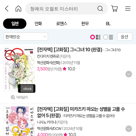
일반
만화
로맨스
판무
BL
옵션
[전자책] [고화질] 그=그녀 10 (완결)
-
그=그녀 10
킨다이치 렌쥬로
(지은이)
학산문화사(만화)
|
2015년 11월
3,500
10.0
원 (170원)
미리읽기
[전자책] [고화질] 미카즈키 마오는 성별을 고를 수
없어 5 (완결)
-
미카즈키 마오는 성별을 고를 수 없어 5
니시노 키이나
(지은이)
학산문화사/DCW
|
2024년 10월
4,000
10.0
원 (200원)