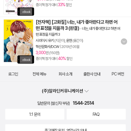
33%
종이책 정가 대비
할인
[전자책] [고화질] 너는, 내가 좋아한다고 하면 어
떤 표정을 지을까 3 (완결)
-
너는, 내가 좋아한다고 하면 어
떤 표정을 지을까 3
시라이시 유키
(지은이),
윤현
(옮긴이)
학산문화사/DCW
|
2019년 05월
3,000
원 (150원)
40%
종이책 정가 대비
할인
로그인
전체 메뉴
회사 소개
출판사 안내
PC 버전
(주)알라딘커뮤니케이션
1544-2514
일반문의 (발신자 부담)
1:1 문의
FAQ
중고매장 위치, 영업시간 안내