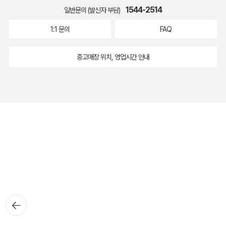
1544-2514
일반문의 (발신자 부담)
1:1 문의
FAQ
중고매장 위치, 영업시간 안내
뒤로가
기