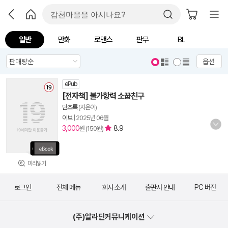
일반
만화
로맨스
판무
BL
옵션
ePub
[전자책] 불가항력 소꿉친구
단초록
(지은이)
이브
|
2025년 06월
3,000
8.9
원 (150원)
미리읽기
로그인
전체 메뉴
회사 소개
출판사 안내
PC 버전
(주)알라딘커뮤니케이션