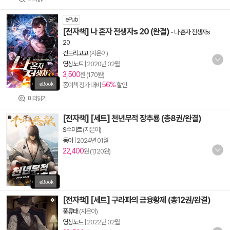
ePub
[전자책] 나 혼자 전생자s 20 (완결)
-
나 혼자 전생자s
20
건드리고고
(지은이)
영상노트
|
2020년 02월
3,500
원 (170원)
56%
종이책 정가 대비
할인
미리읽기
[전자책] [세트] 천년무적 장추룡 (총8권/완결)
S수미르
(지은이)
동아
|
2024년 01월
22,400
원 (1,120원)
[전자책] [세트] 구라파의 금융황제 (총12권/완결)
풍류태
(지은이)
영상노트
|
2022년 02월