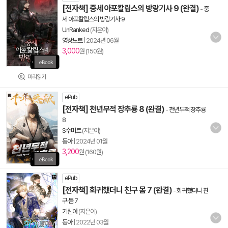
[전자책] 중세 아포칼립스의 방랑기사 9 (완결)
-
중
세 아포칼립스의 방랑기사 9
UnRanked
(지은이)
영상노트
|
2024년 06월
3,000
원 (150원)
미리읽기
ePub
[전자책] 천년무적 장추룡 8 (완결)
-
천년무적 장추룡
8
S수미르
(지은이)
동아
|
2024년 01월
3,200
원 (160원)
ePub
[전자책] 회귀했더니 친구 몸 7 (완결)
-
회귀했더니 친
구 몸 7
기린아
(지은이)
동아
|
2022년 03월