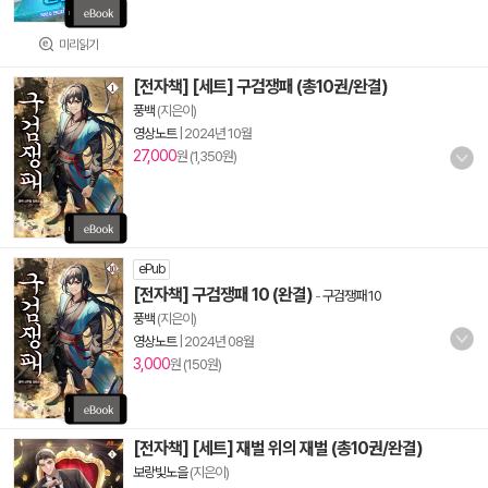
미리읽기
[전자책] [세트] 구검쟁패 (총10권/완결)
풍백
(지은이)
영상노트
|
2024년 10월
27,000
원 (1,350원)
ePub
[전자책] 구검쟁패 10 (완결)
-
구검쟁패 10
풍백
(지은이)
영상노트
|
2024년 08월
3,000
원 (150원)
[전자책] [세트] 재벌 위의 재벌 (총10권/완결)
보랑빛노을
(지은이)