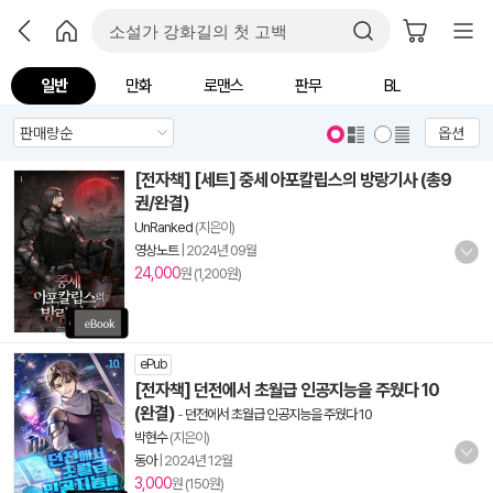
일반
만화
로맨스
판무
BL
옵션
[전자책] [세트] 중세 아포칼립스의 방랑기사 (총9
권/완결)
UnRanked
(지은이)
영상노트
|
2024년 09월
24,000
원 (1,200원)
ePub
[전자책] 던전에서 초월급 인공지능을 주웠다 10
(완결)
-
던전에서 초월급 인공지능을 주웠다 10
박현수
(지은이)
동아
|
2024년 12월
3,000
원 (150원)