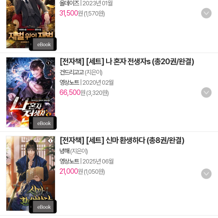
올데이즈
|
2023년 01월
31,500
원 (1,570원)
[전자책] [세트] 나 혼자 전생자s (총20권/완결)
건드리고고
(지은이)
영상노트
|
2020년 02월
66,500
원 (3,320원)
[전자책] [세트] 신마 환생하다 (총8권/완결)
녕해
(지은이)
영상노트
|
2025년 06월
21,000
원 (1,050원)