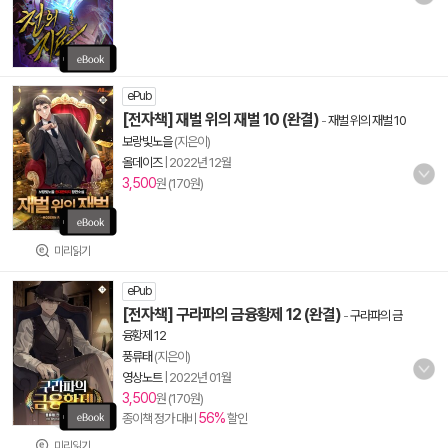
ePub
[전자책] 재벌 위의 재벌 10 (완결)
-
재벌 위의 재벌 10
보랑빛노을
(지은이)
올데이즈
|
2022년 12월
3,500
원 (170원)
미리읽기
ePub
[전자책] 구라파의 금융황제 12 (완결)
-
구라파의 금
융황제 12
풍류태
(지은이)
영상노트
|
2022년 01월
3,500
원 (170원)
56%
종이책 정가 대비
할인
미리읽기