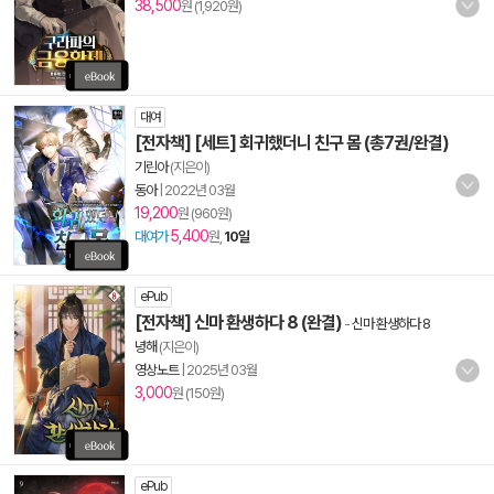
38,500
원 (1,920원)
대여
[전자책] [세트] 회귀했더니 친구 몸 (총7권/완결)
기린아
(지은이)
동아
|
2022년 03월
19,200
원 (960원)
5,400
대여가
원,
10일
ePub
[전자책] 신마 환생하다 8 (완결)
-
신마 환생하다 8
녕해
(지은이)
영상노트
|
2025년 03월
3,000
원 (150원)
ePub