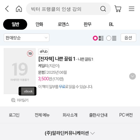
일반
만화
로맨스
판무
BL
옵션
ePub
[전자책] 나쁜 끌림 1
-
나쁜 끌림 1
케일리
(지은이)
윈썸
|
2025년 06월
3,500
원 (170원)
이 책의 일부를
무료
로 읽을 수 있습니다.
미리읽기
로그인
전체 메뉴
회사 소개
출판사 안내
PC 버전
(주)알라딘커뮤니케이션