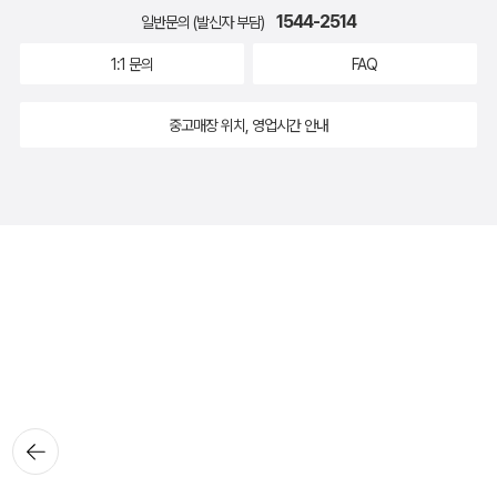
1544-2514
일반문의 (발신자 부담)
1:1 문의
FAQ
중고매장 위치, 영업시간 안내
뒤로가
기