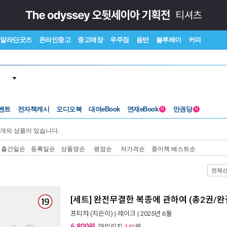
알라딘굿즈
온라인중고
중고매장
우주점
음반
블루레이
커피
벤트
전자책캐시
오디오북
대여eBook
연재eBook
만권당
N
N
개의 상품이 있습니다.
출간일순
등록일순
상품명순
평점순
저가격순
종이책 베스트순
전체
[세트] 완전무결한 복종에 관하여 (총2권/완
프티차
(지은이) |
레이크
| 2025년 6월
6,800원
, 마일리지
원