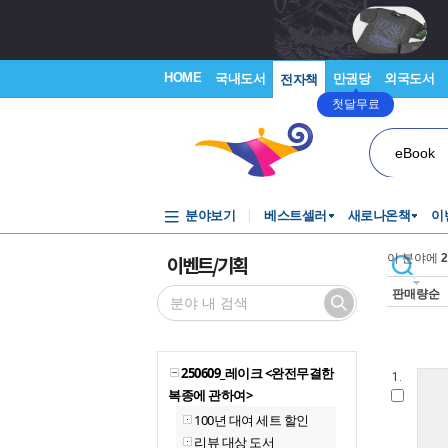
HOME
국내도서
만권당
외국도서
전자책
첫달무료
eBook
분야보기
베스트셀러
새로나온책
이
이벤트/기획
이 분야에
2
판매량순
250609_레이크 <완전무결한
1.
복종에 관하여>
100년 대여 세트 할인
리뷰 대상 도서