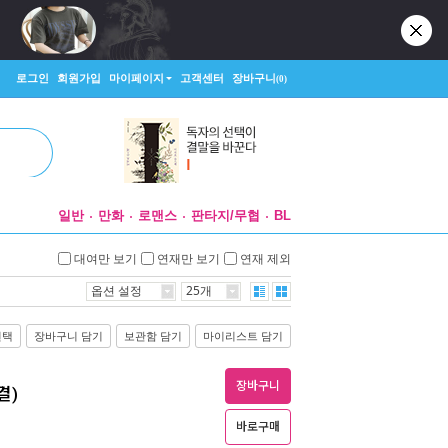
로그인
회원가입
마이페이지
고객센터
장바구니
(0)
일반
만화
로맨스
판타지/무협
BL
대여만 보기
연재만 보기
연재 제외
옵션 설정
25개
선택
장바구니 담기
보관함 담기
마이리스트 담기
장바구니
결)
바로구매