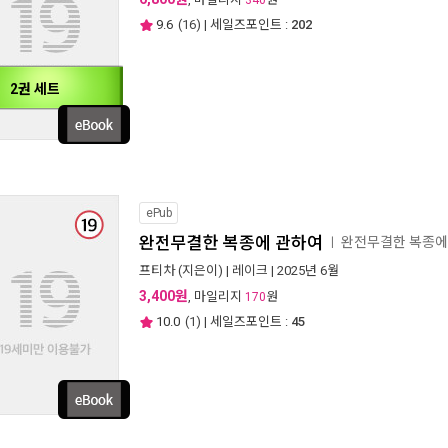
340
9.6
(
16
) | 세일즈포인트 :
202
2권 세트
ePub
완전무결한 복종에 관하여
완전무결한 복종에
ㅣ
프티차
(지은이) |
레이크
| 2025년 6월
3,400원
, 마일리지
원
170
10.0
(
1
) | 세일즈포인트 :
45