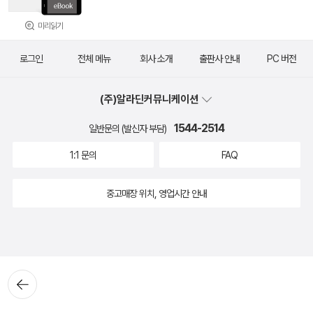
미리읽기
로그인
전체 메뉴
회사 소개
출판사 안내
PC 버전
(주)알라딘커뮤니케이션
1544-2514
일반문의 (발신자 부담)
1:1 문의
FAQ
중고매장 위치, 영업시간 안내
뒤로가
기