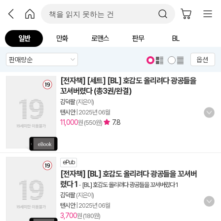
일반
만화
로맨스
판무
BL
옵션
[전자책] [세트] [BL] 호감도 올리려다 광공들을
꼬셔버렸다 (총3권/완결)
김덕팔
(지은이)
텐시안
|
2025년 06월
11,000
7.8
원 (550원)
ePub
[전자책] [BL] 호감도 올리려다 광공들을 꼬셔버
렸다 1
-
[BL] 호감도 올리려다 광공들을 꼬셔버렸다 1
김덕팔
(지은이)
텐시안
|
2025년 06월
3,700
원 (180원)