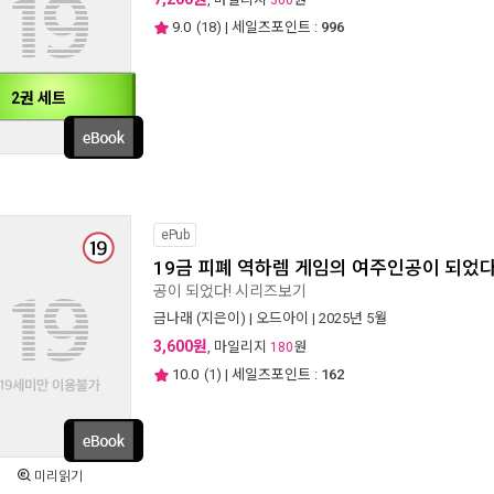
360
9.0
(
18
) | 세일즈포인트 :
996
2권 세트
ePub
19금 피폐 역하렘 게임의 여주인공이 되었다
공이 되었다! 시리즈보기
금나래
(지은이) |
오드아이
| 2025년 5월
3,600원
, 마일리지
원
180
10.0
(
1
) | 세일즈포인트 :
162
미리읽기