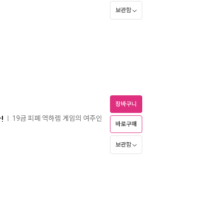
보관함
장바구니
!
19금 피폐 역하렘 게임의 여주인
ㅣ
바로구매
보관함