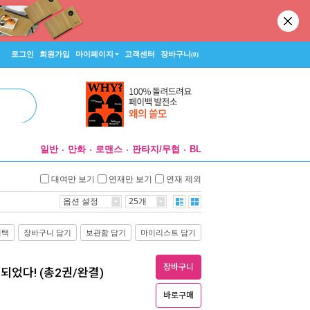
로그인
회원가입
마이페이지
고객센터
장바구니
(0)
일반
만화
로맨스
판타지/무협
BL
대여만 보기
연재만 보기
연재 제외
옵션 설정
25개
선택
장바구니 담기
보관함 담기
마이리스트 담기
장바구니
되었다! (총2권/완결)
바로구매