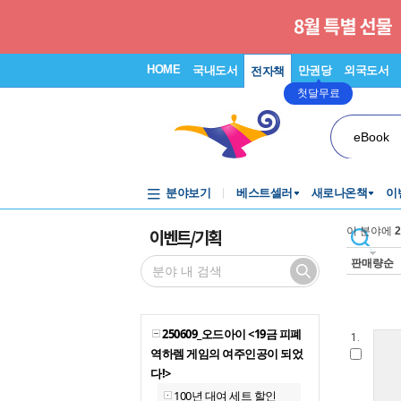
HOME
국내도서
만권당
외국도서
전자책
첫달무료
eBook
분야보기
베스트셀러
새로나온책
이
이벤트/기획
이 분야에
2
판매량순
250609_오드아이 <19금 피폐
1.
역하렘 게임의 여주인공이 되었
다!>
100년 대여 세트 할인