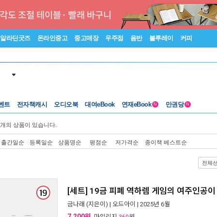
알라딘굿즈
온라인중고
중고매장
우주점
음반
블루레이
커피
벤트
전자책캐시
오디오북
대여eBook
연재eBook
만권당
N
N
개의 상품이 있습니다.
출간일순
등록일순
상품명순
평점순
저가격순
종이책 베스트순
전체
[세트] 19금 피폐 역하렘 게임의 여주인공이 
금나래
(지은이) |
오드아이
| 2025년 6월
7,200원
, 마일리지
원