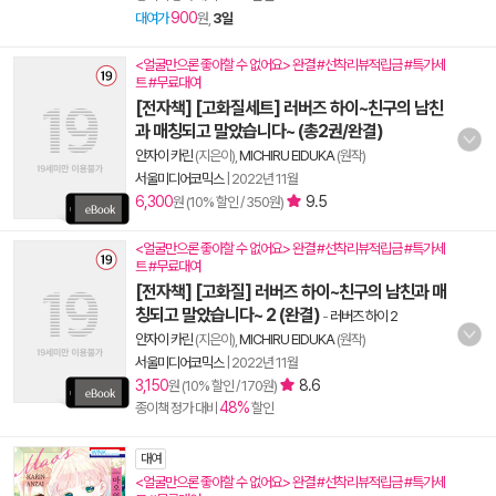
900
대여가
원,
3일
<얼굴만으론 좋아할 수 없어요> 완결 #선착리뷰적립금 #특가세
트 #무료대여
[전자책] [고화질세트] 러버즈 하이~친구의 남친
과 매칭되고 말았습니다~ (총2권/완결)
안자이 카린
(지은이),
MICHIRU EIDUKA
(원작)
서울미디어코믹스
|
2022년 11월
6,300
9.5
원 (10% 할인 / 350원)
<얼굴만으론 좋아할 수 없어요> 완결 #선착리뷰적립금 #특가세
트 #무료대여
[전자책] [고화질] 러버즈 하이~친구의 남친과 매
칭되고 말았습니다~ 2 (완결)
-
러버즈 하이 2
안자이 카린
(지은이),
MICHIRU EIDUKA
(원작)
서울미디어코믹스
|
2022년 11월
3,150
8.6
원 (10% 할인 / 170원)
48%
종이책 정가 대비
할인
대여
<얼굴만으론 좋아할 수 없어요> 완결 #선착리뷰적립금 #특가세