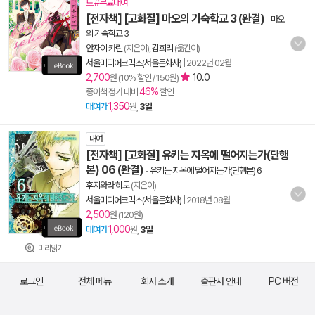
트 #무료대여
[전자책] [고화질] 마오의 기숙학교 3 (완결)
-
마오
의 기숙학교 3
안자이 카린
(지은이),
김희리
(옮긴이)
서울미디어코믹스(서울문화사)
|
2022년 02월
2,700
10.0
원 (10% 할인 / 150원)
46%
종이책 정가 대비
할인
1,350
대여가
원,
3일
대여
[전자책] [고화질] 유키는 지옥에 떨어지는가(단행
본) 06 (완결)
-
유키는 지옥에 떨어지는가(단행본) 6
후지와라 히로
(지은이)
서울미디어코믹스(서울문화사)
|
2018년 08월
2,500
원 (120원)
1,000
대여가
원,
3일
미리읽기
로그인
전체 메뉴
회사 소개
출판사 안내
PC 버전