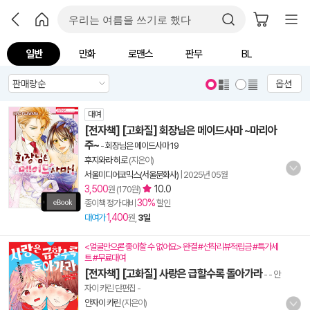
일반
만화
로맨스
판무
BL
옵션
대여
[전자책] [고화질] 회장님은 메이드사마 ~마리아
주~
-
회장님은 메이드사마 19
후지와라 히로
(지은이)
서울미디어코믹스(서울문화사)
|
2025년 05월
3,500
10.0
원 (170원)
30%
종이책 정가 대비
할인
1,400
대여가
원,
3일
<얼굴만으론 좋아할 수 없어요> 완결 #선착리뷰적립금 #특가세
트 #무료대여
[전자책] [고화질] 사랑은 급할수록 돌아가라
- - 안
자이 카린 단편집 -
안자이 카린
(지은이)