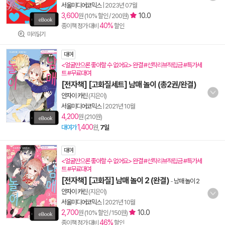
서울미디어코믹스
|
2023년 07월
3,600
10.0
원 (10% 할인 / 200원)
40%
종이책 정가 대비
할인
미리읽기
대여
<얼굴만으론 좋아할 수 없어요> 완결 #선착리뷰적립금 #특가세
트 #무료대여
[전자책] [고화질세트] 남매 놀이 (총2권/완결)
안자이 카린
(지은이)
서울미디어코믹스
|
2021년 10월
4,200
원 (210원)
1,400
대여가
원,
7일
대여
<얼굴만으론 좋아할 수 없어요> 완결 #선착리뷰적립금 #특가세
트 #무료대여
[전자책] [고화질] 남매 놀이 2 (완결)
-
남매 놀이 2
안자이 카린
(지은이)
서울미디어코믹스
|
2021년 10월
2,700
10.0
원 (10% 할인 / 150원)
46%
종이책 정가 대비
할인