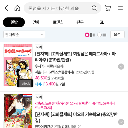
일반
만화
로맨스
판무
BL
옵션
대여
[전자책] [고화질세트] 회장님은 메이드사마 + 마
리아주 (총19권/완결)
후지와라 히로
(지은이)
서울미디어코믹스(서울문화사)
|
2025년 05월
48,500
원 (2,420원)
18,400
대여가
원,
7일
대여
<얼굴만으론 좋아할 수 없어요> 완결 #선착리뷰적립금 #특가세
트 #무료대여
[전자책] [고화질세트] 마오의 기숙학교 (총3권/완
결)
안자이 카린
(지은이),
김희리
(옮긴이)