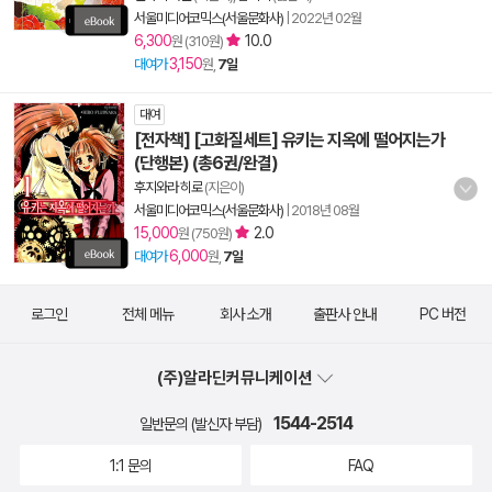
서울미디어코믹스(서울문화사)
|
2022년 02월
6,300
10.0
원 (310원)
3,150
대여가
원,
7일
대여
[전자책] [고화질세트] 유키는 지옥에 떨어지는가
(단행본) (총6권/완결)
후지와라 히로
(지은이)
서울미디어코믹스(서울문화사)
|
2018년 08월
15,000
2.0
원 (750원)
6,000
대여가
원,
7일
로그인
전체 메뉴
회사 소개
출판사 안내
PC 버전
(주)알라딘커뮤니케이션
1544-2514
일반문의 (발신자 부담)
1:1 문의
FAQ