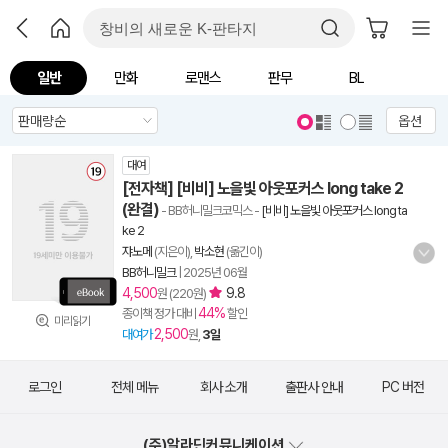
일반
만화
로맨스
판무
BL
옵션
대여
[전자책] [비비] 노을빛 아웃포커스 long take 2
(완결)
- BB허니밀크코믹스
-
[비비] 노을빛 아웃포커스 long ta
ke 2
쟈노메
(지은이),
박소현
(옮긴이)
BB허니밀크
|
2025년 06월
4,500
9.8
원 (220원)
44%
종이책 정가 대비
할인
미리읽기
2,500
대여가
원,
3일
로그인
전체 메뉴
회사 소개
출판사 안내
PC 버전
(주)알라딘커뮤니케이션