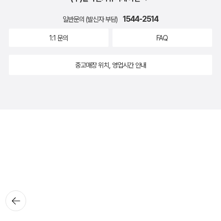
1544-2514
일반문의 (발신자 부담)
1:1 문의
FAQ
중고매장 위치, 영업시간 안내
뒤로가
기