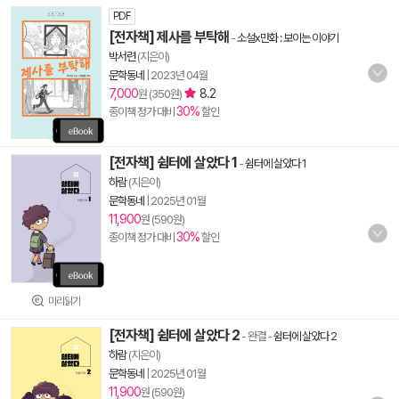
PDF
[전자책] 제사를 부탁해
-
소설x만화 : 보이는 이야기
박서련
(지은이)
문학동네
|
2023년 04월
7,000
8.2
원 (350원)
30%
종이책 정가 대비
할인
[전자책] 쉼터에 살았다 1
-
쉼터에 살았다 1
하람
(지은이)
문학동네
|
2025년 01월
11,900
원 (590원)
30%
종이책 정가 대비
할인
미리읽기
[전자책] 쉼터에 살았다 2
- 완결
-
쉼터에 살았다 2
하람
(지은이)
문학동네
|
2025년 01월
11,900
원 (590원)