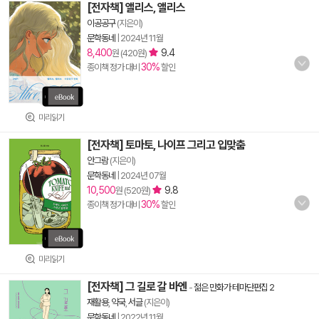
[전자책] 앨리스, 앨리스
이공공구
(지은이)
문학동네
|
2024년 11월
8,400
9.4
원 (420원)
30%
종이책 정가 대비
할인
미리읽기
[전자책] 토마토, 나이프 그리고 입맞춤
안그람
(지은이)
문학동네
|
2024년 07월
10,500
9.8
원 (520원)
30%
종이책 정가 대비
할인
미리읽기
[전자책] 그 길로 갈 바엔
-
젊은 만화가 테마단편집 2
재활용
,
약국
,
서글
(지은이)
문학동네
|
2022년 11월