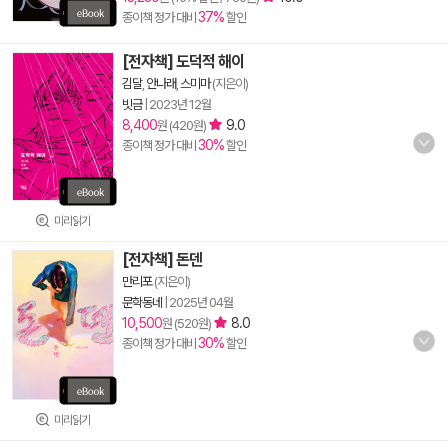
37%
종이책 정가 대비
할인
[전자책] 도덕적 해이
김달
,
안나래
,
스미마
(지은이)
빗금
|
2023년 12월
8,400
9.0
원 (420원)
30%
종이책 정가 대비
할인
미리읽기
[전자책] 돈덴
만리포
(지은이)
문학동네
|
2025년 04월
10,500
8.0
원 (520원)
30%
종이책 정가 대비
할인
미리읽기