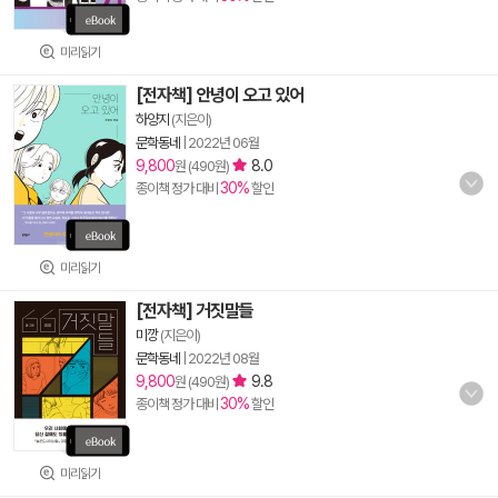
미리읽기
[전자책] 안녕이 오고 있어
하양지
(지은이)
문학동네
|
2022년 06월
9,800
8.0
원 (490원)
30%
종이책 정가 대비
할인
미리읽기
[전자책] 거짓말들
미깡
(지은이)
문학동네
|
2022년 08월
9,800
9.8
원 (490원)
30%
종이책 정가 대비
할인
미리읽기