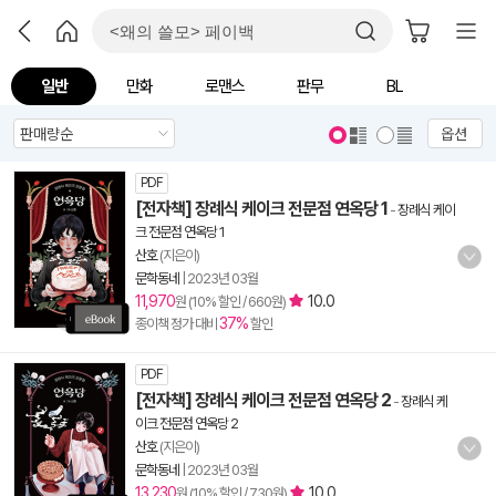
일반
만화
로맨스
판무
BL
옵션
PDF
[전자책] 장례식 케이크 전문점 연옥당 1
-
장례식 케이
크 전문점 연옥당 1
산호
(지은이)
문학동네
|
2023년 03월
11,970
10.0
원 (10% 할인 / 660원)
37%
종이책 정가 대비
할인
PDF
[전자책] 장례식 케이크 전문점 연옥당 2
-
장례식 케
이크 전문점 연옥당 2
산호
(지은이)
문학동네
|
2023년 03월
13,230
10.0
원 (10% 할인 / 730원)