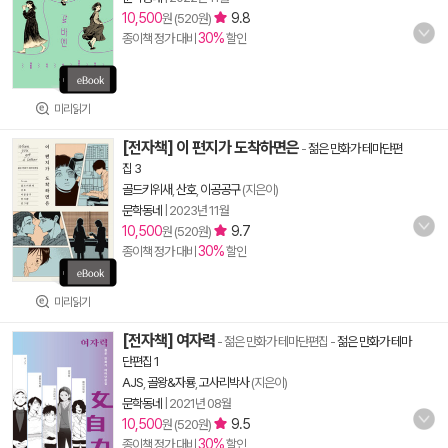
10,500
9.8
원 (520원)
30%
종이책 정가 대비
할인
미리읽기
[전자책] 이 편지가 도착하면은
-
젊은 만화가 테마단편
집 3
골드키위새
,
산호
,
이공공구
(지은이)
문학동네
|
2023년 11월
10,500
9.7
원 (520원)
30%
종이책 정가 대비
할인
미리읽기
[전자책] 여자력
- 젊은 만화가 테마단편집
-
젊은 만화가 테마
단편집 1
AJS
,
골왕&자룡
,
고사리박사
(지은이)
문학동네
|
2021년 08월
10,500
9.5
원 (520원)
30%
종이책 정가 대비
할인