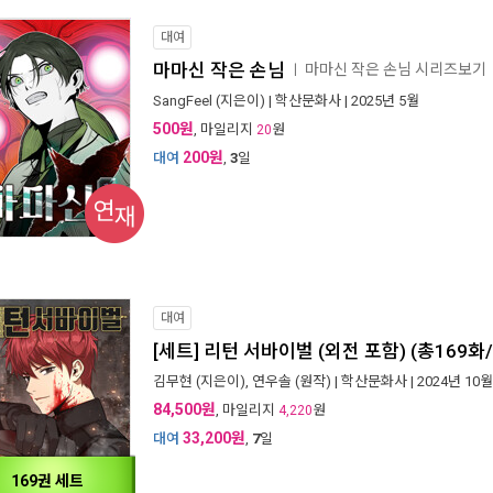
대여
마마신 작은 손님
마마신 작은 손님 시리즈보기
ㅣ
SangFeel
(지은이) |
학산문화사
| 2025년 5월
500원
, 마일리지
원
20
200원
대여
,
3
일
연재
대여
[세트] 리턴 서바이벌 (외전 포함) (총169화
김무현
(지은이),
연우솔
(원작) |
학산문화사
| 2024년 10월
84,500원
, 마일리지
원
4,220
33,200원
대여
,
7
일
169권 세트