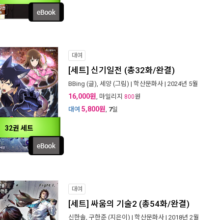
대여
[세트] 신기일전 (총32화/완결)
BBing
(글),
세양
(그림) |
학산문화사
| 2024년 5월
16,000원
, 마일리지
원
800
5,800원
대여
,
7
일
32권 세트
대여
[세트] 싸움의 기술2 (총54화/완결)
신한솔, 구한준
(지은이) |
학산문화사
| 2018년 2월