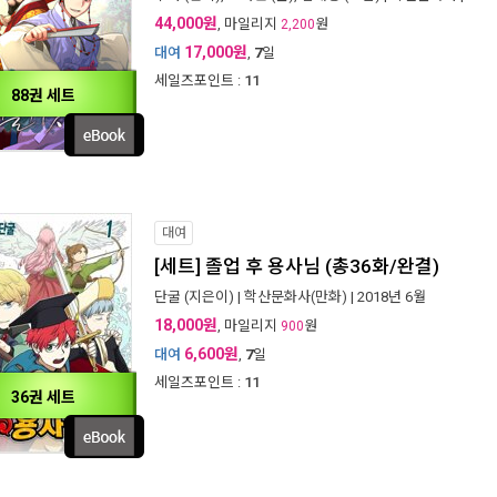
44,000원
, 마일리지
원
2,200
17,000원
대여
,
7
일
세일즈포인트 :
11
88권 세트
대여
[세트] 졸업 후 용사님 (총36화/완결)
단굴
(지은이) |
학산문화사(만화)
| 2018년 6월
18,000원
, 마일리지
원
900
6,600원
대여
,
7
일
세일즈포인트 :
11
36권 세트