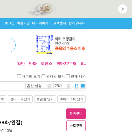
로그인
회원가입
마이페이지
고객센터
장바구니
(0)
일반
만화
로맨스
판타지/무협
BL
대여만 보기
연재만 보기
연재 제외
옵션 설정
25개
선택
장바구니 담기
보관함 담기
마이리스트 담기
장바구니
88화/완결)
바로구매
4년 10월