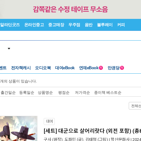
알라딘굿즈
온라인중고
중고매장
우주점
음반
블루레이
커피
벤트
전자책캐시
오디오북
대여eBook
연재eBook
만권당
N
N
개의 상품이 있습니다.
출간일순
등록일순
상품명순
평점순
저가격순
종이책 베스트순
전체
대여
[세트] 대군으로 살어리랏다 (외전 포함) (총
구사
(원작),
도파민
(글),
김태형
(그림) |
학산문화사
| 202