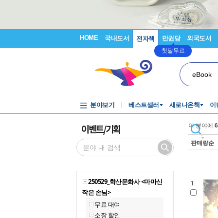
HOME
국내도서
만권당
외국도서
전자책
첫달무료
eBook
분야보기
베스트셀러
새로나온책
이
이벤트/기획
이 분야에
6
판매량순
250529_학산문화사 <마마신
1.
작은 손님>
무료 대여
소장 할인