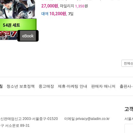
27,000원
, 마일리지
원
1,350
10,200원
대여
,
7
일
54권 세트
전체
침
청소년 보호정책
중고매장
제휴·마케팅 안내
판매자 매니저
출판사·
고객
신판매업신고 2003-서울중구-01520
이메일 privacy@aladin.co.kr
서울시
구 서소문로 89-31