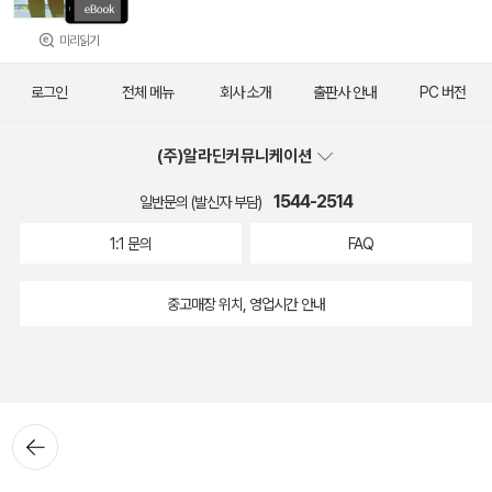
미리읽기
로그인
전체 메뉴
회사 소개
출판사 안내
PC 버전
(주)알라딘커뮤니케이션
1544-2514
일반문의 (발신자 부담)
1:1 문의
FAQ
중고매장 위치, 영업시간 안내
뒤로가
기