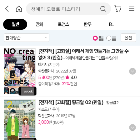
일반
만화
로맨스
판무
BL
옵션
[전자책] [고화질] 이래서 게임 만들기는 그만둘 수
없어 3 (완결)
-
이래서 게임 만들기는 그만둘 수 없어 3
타카시
(지은이)
학산문화사
|
2022년 07월
5,400
4.0
원 (270원)
32%
종이책 정가 대비
할인
[전자책] [고화질] 황금알 02 (완결)
-
황금알 2
카츠오
(지은이)
학산문화사
|
2019년 07월
3,000
원 (150원)