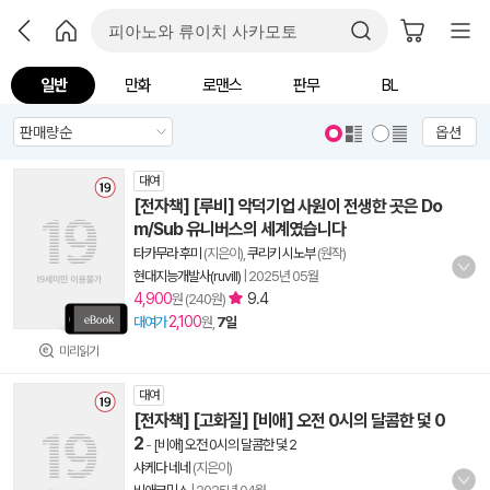
일반
만화
로맨스
판무
BL
옵션
대여
[전자책] [루비] 악덕기업 사원이 전생한 곳은 Do
m/Sub 유니버스의 세계였습니다
타카무라 후미
(지은이),
쿠리키 시노부
(원작)
현대지능개발사(ruvill)
|
2025년 05월
4,900
9.4
원 (240원)
2,100
대여가
원,
7일
미리읽기
대여
[전자책] [고화질] [비애] 오전 0시의 달콤한 덫 0
2
-
[비애] 오전 0시의 달콤한 덫 2
샤케다 네네
(지은이)