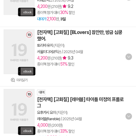
비애코믹스
|
2025년 04월
4,200
9.2
원 (210원)
30%
종이책 정가 대비
할인
2,100
대여가
원,
3일
[전자책] [고화질] [BLovers] 잠깐만, 방금 심쿵
했어.
토리바 유지
(지은이)
서울미디어코믹스
|
2025년 04월
4,200
9.3
원 (210원)
51%
종이책 정가 대비
할인
미리읽기
대여
[전자책] [고화질] [레어블] 타이틀 미정의 프롤로
그
요후카시 요이
(지은이)
레어블(Rareble)
|
2025년 04월
4,000
원 (200원)
33%
종이책 정가 대비
할인