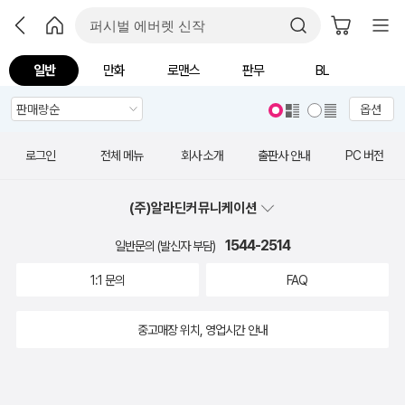
일반
만화
로맨스
판무
BL
옵션
로그인
전체 메뉴
회사 소개
출판사 안내
PC 버전
(주)알라딘커뮤니케이션
1544-2514
일반문의 (발신자 부담)
1:1 문의
FAQ
중고매장 위치, 영업시간 안내