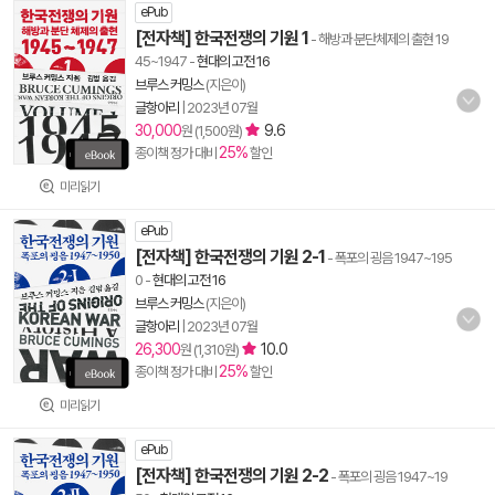
ePub
[전자책] 한국전쟁의 기원 1
- 해방과 분단체제의 출현 19
45~1947
-
현대의 고전 16
브루스 커밍스
(지은이)
글항아리
|
2023년 07월
30,000
9.6
원 (1,500원)
25%
종이책 정가 대비
할인
미리읽기
ePub
[전자책] 한국전쟁의 기원 2-1
- 폭포의 굉음 1947~195
0
-
현대의 고전 16
브루스 커밍스
(지은이)
글항아리
|
2023년 07월
26,300
10.0
원 (1,310원)
25%
종이책 정가 대비
할인
미리읽기
ePub
[전자책] 한국전쟁의 기원 2-2
- 폭포의 굉음 1947~19