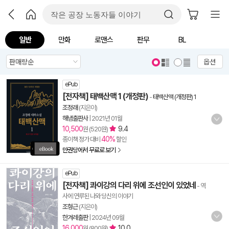
일반
만화
로맨스
판무
BL
옵션
ePub
[전자책] 태백산맥 1 (개정판)
-
태백산맥 (개정판) 1
조정래
(지은이)
해냄출판사
|
2021년 01월
10,500
9.4
원 (520원)
40%
종이책 정가 대비
할인
만권당에서 무료로 보기
ePub
[전자책] 콰이강의 다리 위에 조선인이 있었네
- 역
사에 연루된 나와 당신의 이야기
조형근
(지은이)
한겨레출판
|
2024년 09월
16,000
10.0
원 (800원)