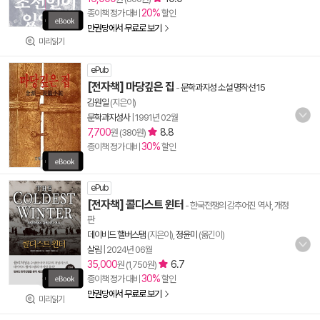
20%
종이책 정가 대비
할인
만권당에서 무료로 보기
미리읽기
ePub
[전자책] 마당깊은 집
-
문학과지성 소설 명작선 15
김원일
(지은이)
문학과지성사
|
1991년 02월
7,700
8.8
원 (380원)
30%
종이책 정가 대비
할인
ePub
[전자책] 콜디스트 윈터
- 한국전쟁의 감추어진 역사, 개정
판
데이비드 핼버스탬
(지은이),
정윤미
(옮긴이)
살림
|
2024년 06월
35,000
6.7
원 (1,750원)
30%
종이책 정가 대비
할인
만권당에서 무료로 보기
미리읽기