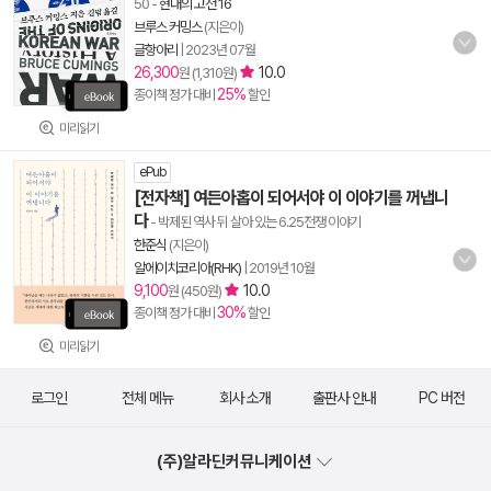
50
-
현대의 고전 16
브루스 커밍스
(지은이)
글항아리
|
2023년 07월
26,300
10.0
원 (1,310원)
25%
종이책 정가 대비
할인
미리읽기
ePub
[전자책] 여든아홉이 되어서야 이 이야기를 꺼냅니
다
- 박제된 역사 뒤 살아 있는 6.25전쟁 이야기
한준식
(지은이)
알에이치코리아(RHK)
|
2019년 10월
9,100
10.0
원 (450원)
30%
종이책 정가 대비
할인
미리읽기
로그인
전체 메뉴
회사 소개
출판사 안내
PC 버전
(주)알라딘커뮤니케이션