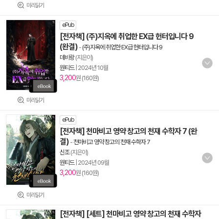
미리읽기
ePub
[전자책] (주)지옥에 취업한 EX급 헌터입니다 9
(완결)
-
(주)지옥에 취업한 EX급 헌터입니다 9
데비랑
(지은이)
원티드
|
2024년 10월
3,200
원 (160원)
미리읽기
ePub
[전자책] 천마비고 영약 창고의 천재 수학자 7 (완
결)
-
천마비고 영약 창고의 천재 수학자 7
신조
(지은이)
원티드
|
2024년 09월
3,200
원 (160원)
미리읽기
[전자책] [세트] 천마비고 영약 창고의 천재 수학자