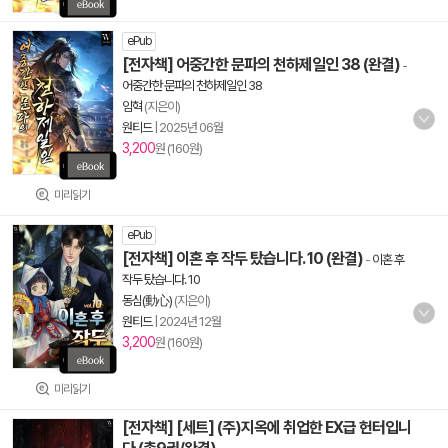
ePub
[전자책] 어중간한 문파의 천하제일인 38 (완결)
-
어중간한 문파의 천하제일인 38
임혁
(지은이)
원티드
|
2025년 06월
3,200
원 (160원)
미리읽기
ePub
[전자책] 이혼 후 작두 탔습니다. 10 (완결)
-
이혼 후
작두 탔습니다. 10
동심(動心)
(지은이)
원티드
|
2024년 12월
3,200
원 (160원)
미리읽기
[전자책] [세트] (주)지옥에 취업한 EX급 헌터입니