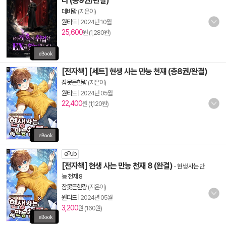
다 (총9권/완결)
데비랑
(지은이)
원티드
|
2024년 10월
25,600
원 (1,280원)
[전자책] [세트] 현생 사는 만능 천재 (총8권/완결)
잠못든한량
(지은이)
원티드
|
2024년 05월
22,400
원 (1,120원)
ePub
[전자책] 현생 사는 만능 천재 8 (완결)
-
현생 사는 만
능 천재 8
잠못든한량
(지은이)
원티드
|
2024년 05월
3,200
원 (160원)