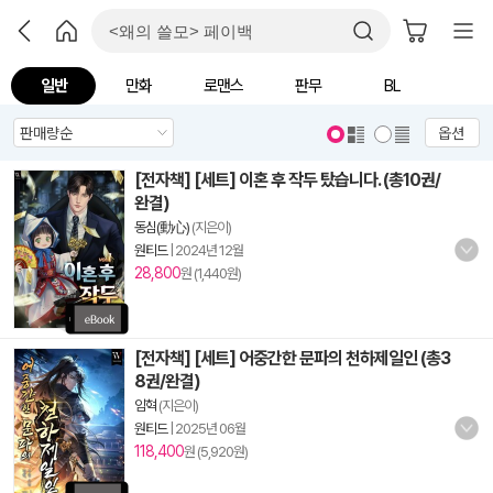
일반
만화
로맨스
판무
BL
옵션
[전자책] [세트] 이혼 후 작두 탔습니다. (총10권/
완결)
동심(動心)
(지은이)
원티드
|
2024년 12월
28,800
원 (1,440원)
[전자책] [세트] 어중간한 문파의 천하제일인 (총3
8권/완결)
임혁
(지은이)
원티드
|
2025년 06월
118,400
원 (5,920원)