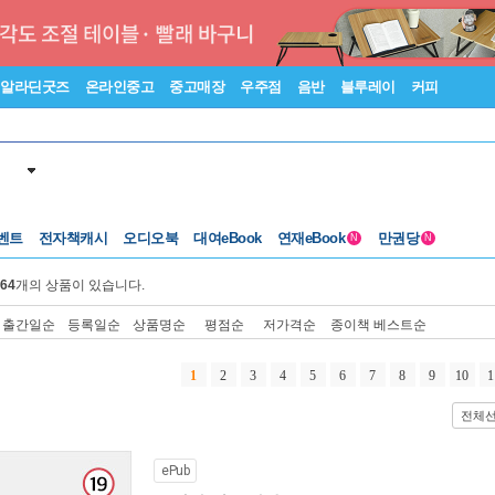
알라딘굿즈
온라인중고
중고매장
우주점
음반
블루레이
커피
벤트
전자책캐시
오디오북
대여eBook
연재eBook
만권당
N
N
64
개의 상품이 있습니다.
출간일순
등록일순
상품명순
평점순
저가격순
종이책 베스트순
1
2
3
4
5
6
7
8
9
10
1
전체
ePub