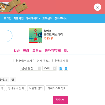
로그인
회원가입
마이페이지
고객센터
장바구니
(0)
일반
만화
로맨스
판타지/무협
BL
대여만 보기
연재만 보기
연재 제외
옵션 설정
25개
1~11
끝
선택
장바구니 담기
보관함 담기
마이리스트 담기
장바구니