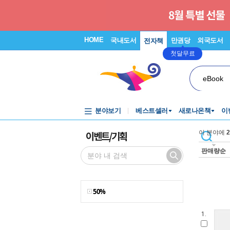
HOME
국내도서
만권당
외국도서
전자책
첫달무료
eBook
분야보기
베스트셀러
새로나온책
이
이벤트/기획
이 분야에
2
판매량순
50%
1.