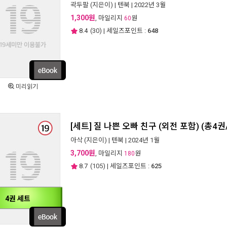
곽두팔
(지은이) |
텐북
| 2022년 3월
1,300원
, 마일리지
원
60
8.4
(
30
) | 세일즈포인트 :
648
미리읽기
[세트] 질 나쁜 오빠 친구 (외전 포함) (총4권
아삭
(지은이) |
텐북
| 2024년 1월
3,700원
, 마일리지
원
180
8.7
(
105
) | 세일즈포인트 :
625
4권 세트