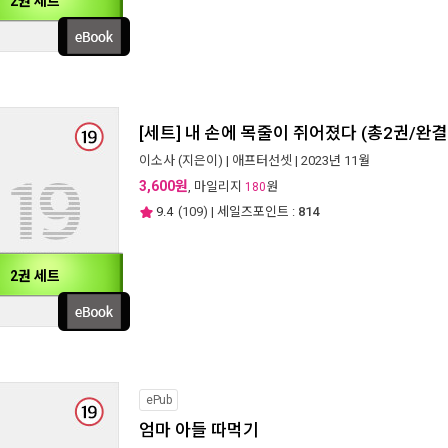
2권 세트
[세트] 내 손에 목줄이 쥐어졌다 (총2권/완결
이소사
(지은이) |
애프터선셋
| 2023년 11월
3,600원
, 마일리지
원
180
9.4
(
109
) | 세일즈포인트 :
814
2권 세트
ePub
엄마 아들 따먹기