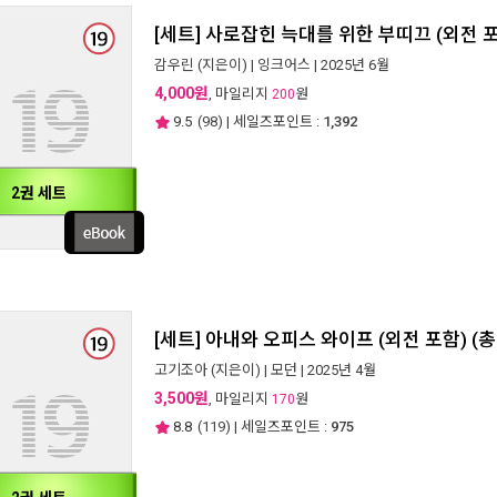
[세트] 사로잡힌 늑대를 위한 부띠끄 (외전 포
감우린
(지은이) |
잉크어스
| 2025년 6월
4,000원
, 마일리지
원
200
9.5
(
98
) | 세일즈포인트 :
1,392
2권 세트
[세트] 아내와 오피스 와이프 (외전 포함) (
고기조아
(지은이) |
모던
| 2025년 4월
3,500원
, 마일리지
원
170
8.8
(
119
) | 세일즈포인트 :
975