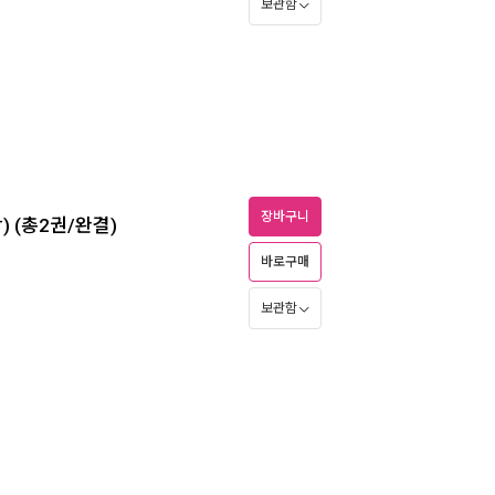
보관함
장바구니
) (총2권/완결)
바로구매
보관함