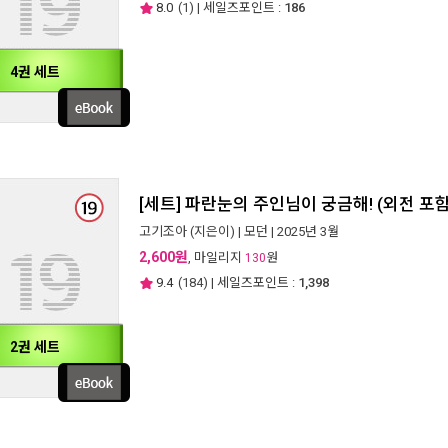
8.0
(
1
) | 세일즈포인트 :
186
4권 세트
[세트] 파란눈의 주인님이 궁금해! (외전 포함
고기조아
(지은이) |
모던
| 2025년 3월
2,600원
, 마일리지
원
130
9.4
(
184
) | 세일즈포인트 :
1,398
2권 세트