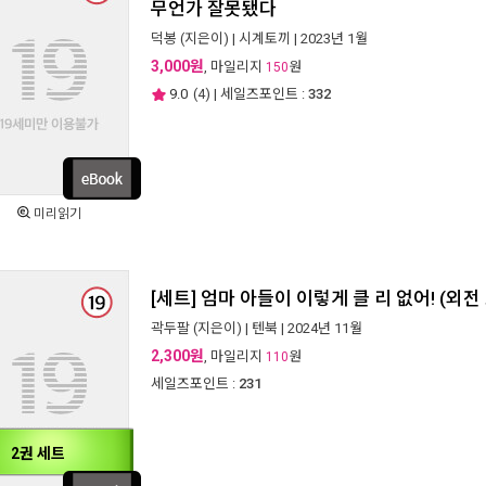
무언가 잘못됐다
덕봉
(지은이) |
시계토끼
| 2023년 1월
3,000원
, 마일리지
원
150
9.0
(
4
) | 세일즈포인트 :
332
미리읽기
[세트] 엄마 아들이 이렇게 클 리 없어! (외전
곽두팔
(지은이) |
텐북
| 2024년 11월
2,300원
, 마일리지
원
110
세일즈포인트 :
231
2권 세트