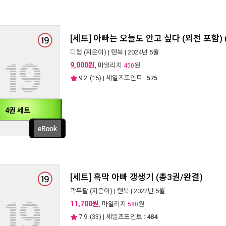
[세트] 아빠는 오늘도 안고 싶다 (외전 포함) 
디럽
(지은이) |
텐북
| 2024년 5월
9,000원
, 마일리지
원
450
9.2
(
15
) | 세일즈포인트 :
575
4권 세트
[세트] 흑막 아빠 갱생기 (총3권/완결)
곽두팔
(지은이) |
텐북
| 2022년 5월
11,700원
, 마일리지
원
580
7.9
(
33
) | 세일즈포인트 :
484