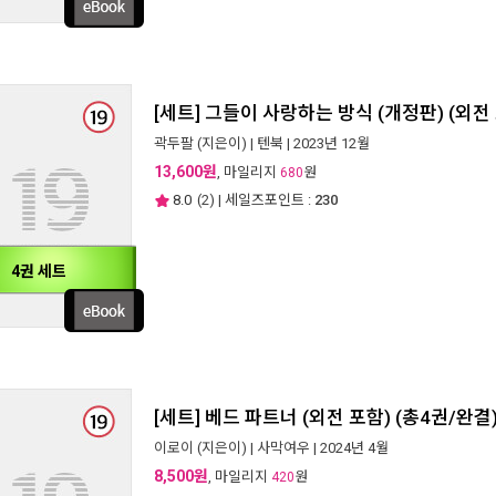
[세트] 그들이 사랑하는 방식 (개정판) (외전 
곽두팔
(지은이) |
텐북
| 2023년 12월
13,600원
, 마일리지
원
680
8.0
(
2
) | 세일즈포인트 :
230
4권 세트
[세트] 베드 파트너 (외전 포함) (총4권/완결
이로이
(지은이) |
사막여우
| 2024년 4월
8,500원
, 마일리지
원
420