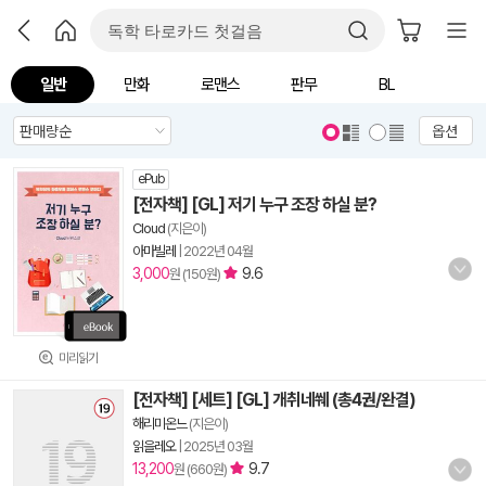
일반
만화
로맨스
판무
BL
옵션
ePub
[전자책] [GL] 저기 누구 조장 하실 분?
Cloud
(지은이)
아마빌레
|
2022년 04월
3,000
9.6
원 (150원)
미리읽기
[전자책] [세트] [GL] 개취네쒜 (총4권/완결)
해리미온느
(지은이)
읽을레오
|
2025년 03월
13,200
9.7
원 (660원)