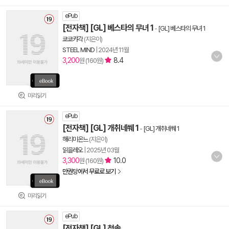
ePub
[전자책] [GL] 베스타의 무녀 1
-
[GL] 베스타의 무녀 1
쿄쿄캬각
(지은이)
STEEL MIND
|
2024년 11월
3,200
8.4
원 (160원)
미리읽기
ePub
[전자책] [GL] 개취네쒜 1
-
[GL] 개취네쒜 1
해리미온느
(지은이)
읽을레오
|
2025년 03월
3,300
10.0
원 (160원)
만권당에서 무료로 보기
미리읽기
ePub
[전자책] [GL] 청솔