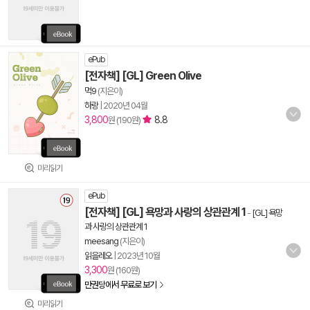
ePub
[전자책] [GL] Green Olive
먹9
(지은이)
하랑
|
2020년 04월
3,800
8.8
원 (190원)
미리읽기
ePub
[전자책] [GL] 욕망과 사랑의 상관관계 1
-
[GL] 욕망
과 사랑의 상관관계 1
meesang
(지은이)
읽을레오
|
2023년 10월
3,300
원 (160원)
만권당에서 무료로 보기
미리읽기