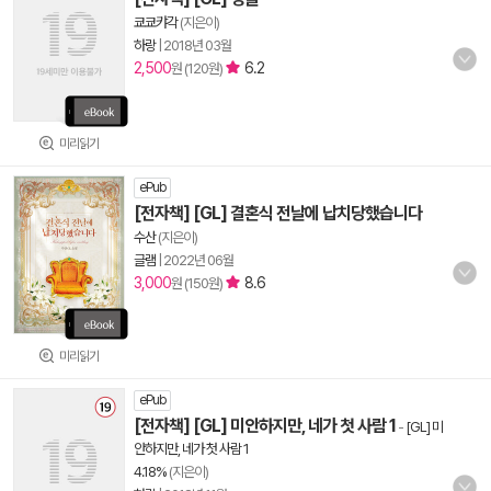
쿄쿄캬각
(지은이)
하랑
|
2018년 03월
2,500
6.2
원 (120원)
미리읽기
ePub
[전자책] [GL] 결혼식 전날에 납치당했습니다
수산
(지은이)
글램
|
2022년 06월
3,000
8.6
원 (150원)
미리읽기
ePub
[전자책] [GL] 미안하지만, 네가 첫 사람 1
-
[GL] 미
안하지만, 네가 첫 사람 1
4.18%
(지은이)