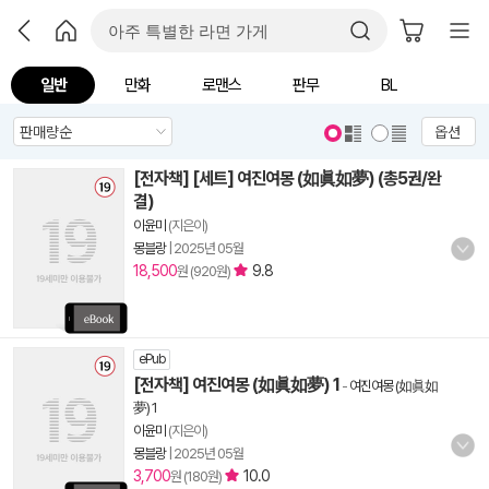
일반
만화
로맨스
판무
BL
옵션
[전자책] [세트] 여진여몽 (如眞如夢) (총5권/완
결)
이윤미
(지은이)
몽블랑
|
2025년 05월
18,500
9.8
원 (920원)
ePub
[전자책] 여진여몽 (如眞如夢) 1
-
여진여몽 (如眞如
夢) 1
이윤미
(지은이)
몽블랑
|
2025년 05월
3,700
10.0
원 (180원)