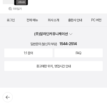
미리읽기
로그인
전체 메뉴
회사 소개
출판사 안내
PC 버전
(주)알라딘커뮤니케이션
1544-2514
일반문의 (발신자 부담)
1:1 문의
FAQ
중고매장 위치, 영업시간 안내
뒤로가
기