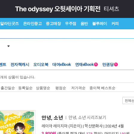
알라딘굿즈
온라인중고
중고매장
우주점
음반
블루레이
커피
벤트
전자책캐시
오디오북
대여eBook
연재eBook
만권당
N
N
개의 상품이 있습니다.
출간일순
등록일순
상품명순
평점순
저가격순
종이책 베스트순
전체
안녕, 소년
안녕, 소년 시리즈보기
ㅣ
레이아 레이지마
(지은이) |
학산문화사
| 2024년 4월
3,800원
(종이책 정가 대비
할인), 마일리지
원