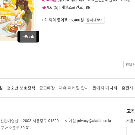
37%
190
9.6
(
5
) | 세일즈포인트 :
86
이 책의 종이책 :
5,400
원
종이책 보기
전체
침
청소년 보호정책
중고매장
제휴·마케팅 안내
판매자 매니저
출판사·
고객
신판매업신고 2003-서울중구-01520
이메일 privacy@aladin.co.kr
서울시
구 서소문로 89-31