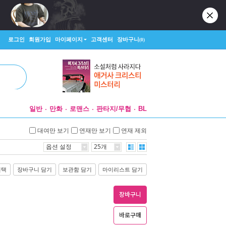
로그인
회원가입
마이페이지
고객센터
장바구니
(0)
일반
만화
로맨스
판타지/무협
BL
대여만 보기
연재만 보기
연재 제외
옵션 설정
25개
선택
장바구니 담기
보관함 담기
마이리스트 담기
장바구니
바로구매