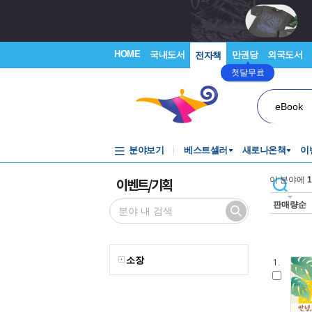
HOME
국내도서
만권당
외국도서
전자책
첫달무료
eBook
분야보기
베스트셀러
새로나온책
이
이벤트/기획
이 분야에
1
판매량순
소장
1.