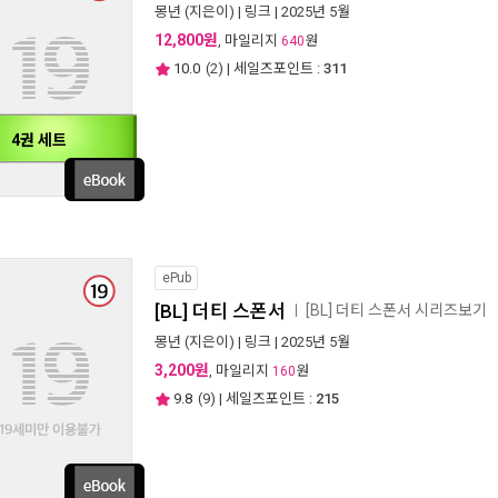
몽년
(지은이) |
링크
| 2025년 5월
12,800원
, 마일리지
원
640
10.0
(
2
) | 세일즈포인트 :
311
4권 세트
ePub
[BL] 더티 스폰서
[BL] 더티 스폰서 시리즈보기
ㅣ
몽년
(지은이) |
링크
| 2025년 5월
3,200원
, 마일리지
원
160
9.8
(
9
) | 세일즈포인트 :
215