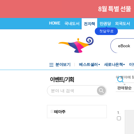
HOME
국내도서
만권당
외국도서
전자책
첫달무료
eBook
분야보기
베스트셀러
새로나온책
이
이벤트/기획
이 분야에
1
판매량순
테마주
1.