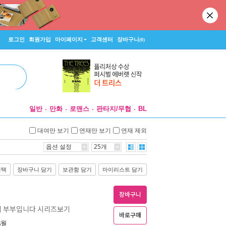
로그인
회원가입
마이페이지
고객센터
장바구니
(0)
일반
만화
로맨스
판타지/무협
BL
대여만 보기
연재만 보기
연재 제외
옵션 설정
25개
선택
장바구니 담기
보관함 담기
마이리스트 담기
장바구니
데 부부입니다 시리즈보기
바로구매
5월