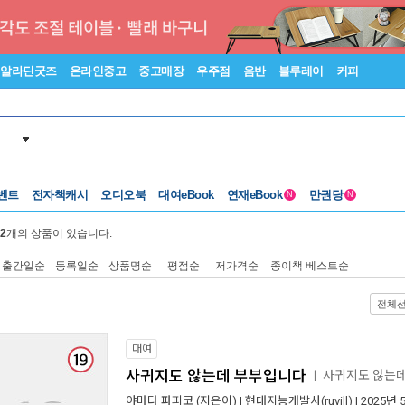
알라딘굿즈
온라인중고
중고매장
우주점
음반
블루레이
커피
벤트
전자책캐시
오디오북
대여eBook
연재eBook
만권당
N
N
2
개의 상품이 있습니다.
출간일순
등록일순
상품명순
평점순
저가격순
종이책 베스트순
전체
대여
사귀지도 않는데 부부입니다
사귀지도 않는
ㅣ
야마다 파피코
(지은이) |
현대지능개발사(ruvill)
| 2025년 