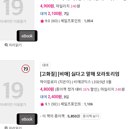
4,900원
, 마일리지
원
240
2,100원
대여
,
7
일
9.0
(
60
) | 세일즈포인트 :
1,054
미리읽기
대여
[고화질] [비애] 싫다고 말해 모라토리엄
하이칼로리
(지은이) |
비애코믹스
| 2025년 5월
4,800원
(종이책 정가 대비
할인), 마일리지
원
26%
240
2,400원
대여
,
3
일
9.1
(
92
) | 세일즈포인트 :
1,106
이 책의 종이책 :
5,850
원
종이책 보기
미리읽기