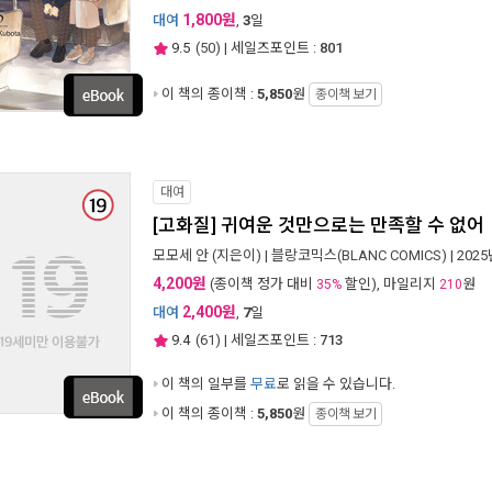
1,800원
대여
,
3
일
9.5
(
50
) | 세일즈포인트 :
801
이 책의 종이책 :
5,850
원
종이책 보기
대여
[고화질] 귀여운 것만으로는 만족할 수 없어
모모세 안
(지은이) |
블랑코믹스(BLANC COMICS)
| 202
4,200원
(종이책 정가 대비
할인), 마일리지
원
35%
210
2,400원
대여
,
7
일
9.4
(
61
) | 세일즈포인트 :
713
이 책의 일부를
무료
로 읽을 수 있습니다.
이 책의 종이책 :
5,850
원
종이책 보기