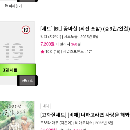
미리읽기
[세트] [BL] 꽃마실 (외전 포함) (총3권/완결)
밤디
(지은이) |
시크노블
| 2025년 5월
7,200원
, 마일리지
원
360
10.0
(
16
) | 세일즈포인트 :
171
3권 세트
대여
[고화질세트] [비애] 너하고라면 사랑을 해봐
쿠보타 마루
(지은이) |
비애코믹스
| 2025년 5월