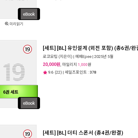
미리읽기
[세트] [BL] 유인설계 (외전 포함) (총6권/완
로코모팁
(지은이) |
에페Epee
| 2025년 5월
20,000원
, 마일리지
원
1,000
9.6
(
22
) | 세일즈포인트 :
378
6권 세트
[세트] [BL] 더티 스폰서 (총4권/완결)