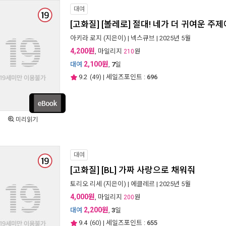
대여
[고화질] [볼레로] 절대! 네가 더 귀여운 주제
아키라 로지
(지은이) |
넥스큐브
| 2025년 5월
4,200원
, 마일리지
원
210
2,100원
대여
,
7
일
9.2
(
49
) | 세일즈포인트 :
696
미리읽기
대여
[고화질] [BL] 가짜 사랑으로 채워줘
토리오 리세
(지은이) |
에클레르
| 2025년 5월
4,000원
, 마일리지
원
200
2,200원
대여
,
3
일
9.4
(
60
) | 세일즈포인트 :
655