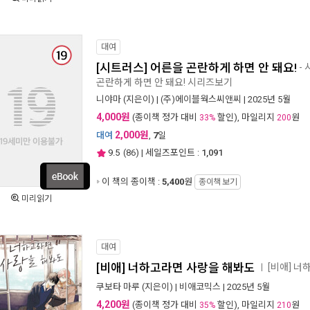
대여
[시트러스] 어른을 곤란하게 하면 안 돼요!
-
곤란하게 하면 안 돼요! 시리즈보기
니야마
(지은이) |
(주)에이블웍스씨앤씨
| 2025년 5월
4,000원
(종이책 정가 대비
할인), 마일리지
원
33%
200
2,000원
대여
,
7
일
9.5
(
86
) | 세일즈포인트 :
1,091
이 책의 종이책 :
5,400
원
종이책 보기
미리읽기
대여
[비애] 너하고라면 사랑을 해봐도
[비애] 
ㅣ
쿠보타 마루
(지은이) |
비애코믹스
| 2025년 5월
4,200원
(종이책 정가 대비
할인), 마일리지
원
35%
210